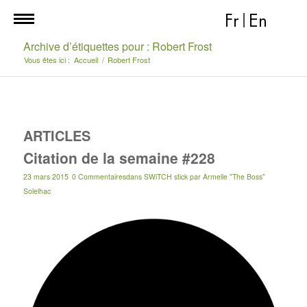
Fr
|
En
Archive d’étiquettes pour : Robert Frost
Vous êtes ici :
Accueil
/
Robert Frost
ARTICLES
Citation de la semaine #228
23 mars 2015
0 Commentaires
dans
SWiTCH stick
par
Armelle "The Boss"
Solelhac