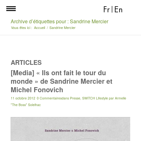
Fr
|
En
Archive d’étiquettes pour : Sandrine Mercier
Vous êtes ici :
Accueil
/
Sandrine Mercier
ARTICLES
[Media] « Ils ont fait le tour du
monde » de Sandrine Mercier et
Michel Fonovich
11 octobre 2012
0 Commentaires
dans
Presse
,
SWiTCH Lifestyle
par
Armelle
"The Boss" Solelhac