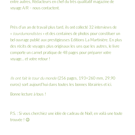
entre autres, Rédacteurs en chef du très qualitatif
magazine de
voyage A/R
– nous contactent.
Près d’un an de travail plus tard, ils ont collecté 32 interviews de
«
tourdumondistes
» et des centaines de photos pour constituer un
bel ouvrage publié aux prestigieuses
Editions La Martinière
. En plus
des récits de voyages plus originaux les uns que les autres, le livre
comporte un carnet pratique de 48 pages pour préparer votre
voyage… et votre retour !
Ils ont fait le tour du monde
(256 pages, 193×260 mm, 29,90
euros) sort aujourd’hui dans toutes les bonnes librairies et
ici
.
Bonne lecture à tous !
P.S. : Si vous cherchiez une idée de cadeau de Noël, en voilà une toute
trouvée ! 😉