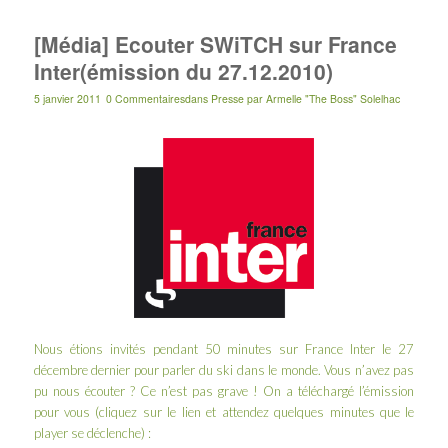
[Média] Ecouter SWiTCH sur France
Inter(émission du 27.12.2010)
5 janvier 2011
0 Commentaires
dans
Presse
par
Armelle "The Boss" Solelhac
Nous étions invités pendant 50 minutes sur
France Inter le 27
décembre dernier
pour parler du ski dans le monde. Vous n’avez pas
pu nous écouter ? Ce n’est pas grave ! On a téléchargé l’émission
pour vous (cliquez sur le lien et attendez quelques minutes que le
player se déclenche) :