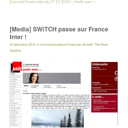
Emission France Inter du 27.12.2010 \ »Partir avec\ »
[Media] SWiTCH passe sur France
Inter !
24 décembre 2010
0 Commentaires
dans
Presse
par
Armelle "The Boss"
Solelhac