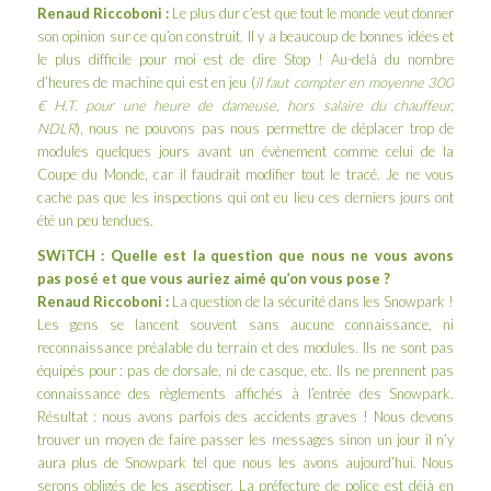
Renaud Riccoboni :
Le plus dur c’est que tout le monde veut donner
son opinion sur ce qu’on construit. Il y a beaucoup de bonnes idées et
le plus difficile pour moi est de dire Stop ! Au-delà du nombre
d’heures de machine qui est en jeu (
il faut compter en moyenne 300
€ H.T. pour une heure de dameuse, hors salaire du chauffeur,
NDLR
), nous ne pouvons pas nous permettre de déplacer trop de
modules quelques jours avant un évènement comme celui de la
Coupe du Monde, car il faudrait modifier tout le tracé. Je ne vous
cache pas que les inspections qui ont eu lieu ces derniers jours ont
été un peu tendues.
SWiTCH : Quelle est la question que nous ne vous avons
pas posé et que vous auriez aimé qu’on vous pose ?
Renaud Riccoboni :
La question de la sécurité dans les Snowpark !
Les gens se lancent souvent sans aucune connaissance, ni
reconnaissance préalable du terrain et des modules. Ils ne sont pas
équipés pour : pas de dorsale, ni de casque, etc. Ils ne prennent pas
connaissance des règlements affichés à l’entrée des Snowpark.
Résultat : nous avons parfois des accidents graves ! Nous devons
trouver un moyen de faire passer les messages sinon un jour il n’y
aura plus de Snowpark tel que nous les avons aujourd’hui. Nous
serons obligés de les aseptiser. La préfecture de police est déjà en