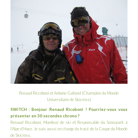
Renaud Riccoboni et Antoine Galland (Champion du Monde
Universitaire de Skicross)
SWiTCH : Bonjour Renaud Ricoboni ! Pourriez-vous vous
présenter en 30 secondes chrono ?
Renaud Riccoboni, Moniteur de ski et Responsable du Snowpark à
l’Alpe d’Huez. Je suis aussi en charge du tracé de la Coupe du Monde
de Skicross.