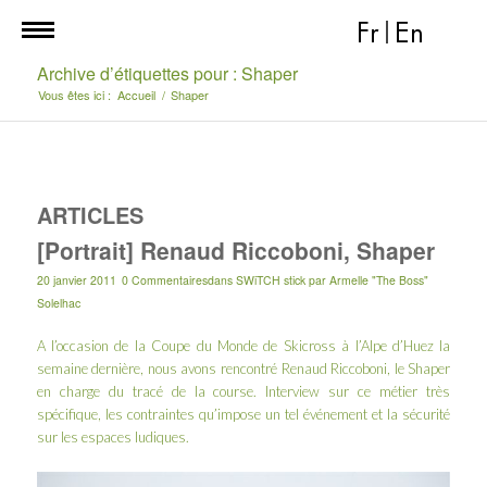
Fr
|
En
Archive d’étiquettes pour : Shaper
Vous êtes ici :
Accueil
/
Shaper
ARTICLES
[Portrait] Renaud Riccoboni, Shaper
20 janvier 2011
0 Commentaires
dans
SWiTCH stick
par
Armelle "The Boss"
Solelhac
A l’occasion de la
Coupe du Monde de Skicross à l’Alpe d’Huez la
semaine dernière
, nous avons rencontré Renaud Riccoboni, le Shaper
en charge du tracé de la course. Interview sur ce métier très
spécifique, les contraintes qu’impose un tel événement et la sécurité
sur les espaces ludiques.