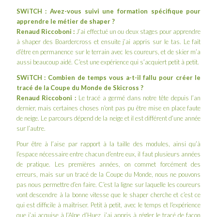
SWiTCH : Avez-vous suivi une formation spécifique pour
apprendre le métier de shaper ?
Renaud Riccoboni :
J’ai effectué un ou deux stages pour apprendre
à shaper des Boardercross et ensuite j’ai appris sur le tas. Le fait
d’être en permanence sur le terrain avec les coureurs, et de skier m’a
aussi beaucoup aidé. C’est une expérience qui s’acquiert petit à petit.
SWiTCH : Combien de temps vous a-t-il fallu pour créer le
tracé de la Coupe du Monde de Skicross ?
Renaud Riccoboni :
Le tracé a germé dans notre tête depuis l’an
dernier, mais certaines choses n’ont pas pu être mise en place faute
de neige. Le parcours dépend de la neige et il est différent d’une année
sur l’autre.
Pour être à l’aise par rapport à la taille des modules, ainsi qu’à
l’espace nécessaire entre chacun d’entre eux, il faut plusieurs années
de pratique. Les premières années, on commet forcément des
erreurs, mais sur un tracé de la Coupe du Monde, nous ne pouvons
pas nous permettre d’en faire. C’est la ligne sur laquelle les coureurs
vont descendre à la bonne vitesse que le shaper cherche et c’est ce
qui est difficile à maîtriser. Petit à petit, avec le temps et l’expérience
que j’ai acquise à l’Alpe d’Huez, j’ai appris à régler le tracé de façon