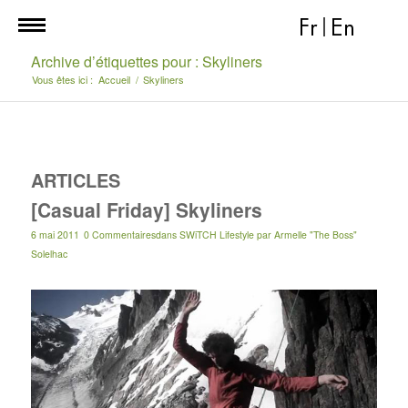
Fr
|
En
Archive d’étiquettes pour : Skyliners
Vous êtes ici :
Accueil
/
Skyliners
ARTICLES
[Casual Friday] Skyliners
6 mai 2011
0 Commentaires
dans
SWiTCH Lifestyle
par
Armelle "The Boss"
Solelhac