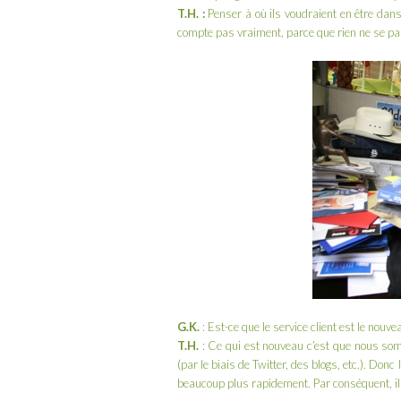
T.H.
:
Penser à où ils voudraient en être dans 
compte pas vraiment, parce que rien ne se pa
G.K.
: Est-ce que le service client est le nouv
T.H.
: Ce qui est nouveau c’est que nous som
(par le biais de
Twitter
, des blogs, etc.). Don
beaucoup plus rapidement. Par conséquent, ils