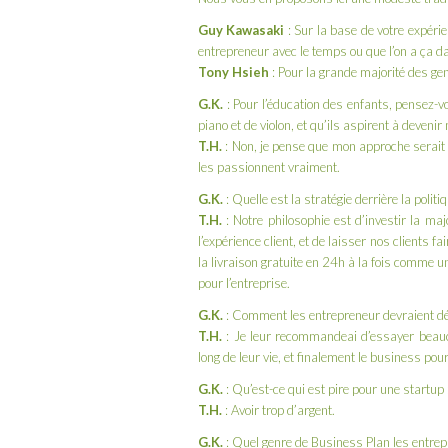
Guy Kawasaki
: Sur la base de votre expérie
entrepreneur avec le temps ou que l’on a ça d
Tony Hsieh
: Pour la grande majorité des gens,
G.K.
: Pour l’éducation des enfants, pensez-v
piano et de violon, et qu’ils aspirent à deveni
T.H.
: Non, je pense que mon approche serait pl
les passionnent vraiment.
G.K.
: Quelle est la stratégie derrière la politiq
T.H.
: Notre philosophie est d’investir la ma
l’expérience client, et de laisser nos clients f
la livraison gratuite en 24h à la fois comme
pour l’entreprise.
G.K.
: Comment les entrepreneur devraient déc
T.H.
: Je leur recommandeai d’essayer beauc
long de leur vie, et finalement le business pour
G.K.
: Qu’est-ce qui est pire pour une startup 
T.H.
: Avoir trop d’argent.
G.K.
: Quel genre de Business Plan les entrep