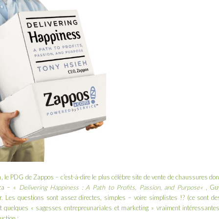
h
, le PDG de
Zappos
– c’est-à-dire le plus célèbre site de vente de chaussures don
za
– «
Delivering Happiness : A Path to Profits, Passion, and Purpose
«
,
Gu
r
. Les questions sont assez directes, simples – voire simplistes !? (ce sont de
 quelques « sagesses entrepreunariales et marketing » vraiment intéressantes
ction :