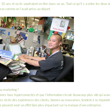
10 ans et où ils voudraient en être dans un an. Tout ce qu’il y a entre les deux n
sse comme on l’avait prévu au départ.
eau marketing ?
mes tous hyperconnectés et que l’information circule beaucoup plus vite qu’avan
c les récits des expériences des clients, bonnes ou mauvaises, tendent à se répandr
 peuvent avoir un effet bien plus impactant sur la marque d’une entreprise.