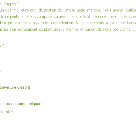
hez Zappos ?
un des meilleurs outil de gestion de l’image notre marque. Nous avons l’entièr
 ! On ne peut même pas comparer ça avec une pub de 30 secondes pendant le
Supe
rdent probablement pas toute leur attention. Si nous arrivons à avoir une bonn
ients s’en souviennent pendant très longtemps et parlent de nous positivement 
s ?
r
’ouverture d’esprit
honnêtes en communiquant
 famille