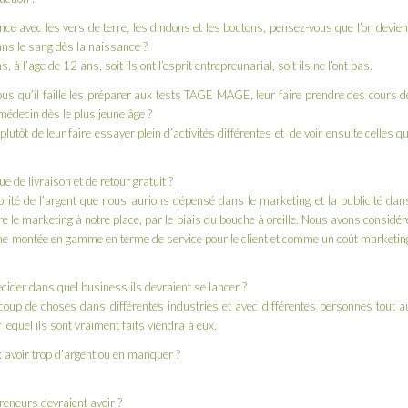
nce avec les vers de terre, les dindons et les boutons, pensez-vous que l’on devien
ans le sang dès la naissance ?
 à l’age de 12 ans, soit ils ont l’esprit entrepreunarial, soit ils ne l’ont pas.
ous qu’il faille les préparer aux tests TAGE MAGE, leur faire prendre des cours d
r médecin dès le plus jeune âge ?
utôt de leur faire essayer plein d’activités différentes et de voir ensuite celles qu
ue de livraison et de retour gratuit ?
jorité de l’argent que nous aurions dépensé dans le marketing et la publicité dan
aire le marketing à notre place, par le biais du bouche à oreille. Nous avons considér
 une montée en gamme en terme de service pour le client et comme un coût marketin
ider dans quel business ils devraient se lancer ?
oup de choses dans différentes industries et avec différentes personnes tout a
 lequel ils sont vraiment faits viendra à eux.
: avoir trop d’argent ou en manquer ?
reneurs devraient avoir ?