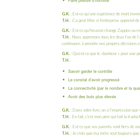
Faire preuve d’humilité
G.K.
: Est-ce qu’une
expérience de mort immin
T.H.
: Ca peut l’être si l’entreprise apprend de
G.K.
: Est-ce qu’
Amazon
change Zappos ou es
T.H.
: Nous apprenons tous les deux l’un de l
continuons à prendre nos propres décisions et 
G.K.
: Qu’est-ce que le »bonheur » pour une p
T.H.
:
Savoir garder le contrôle
Le constat d’avoir progressé
La connectivité (par le nombre et la qual
Avoir des buts plus élevés
G.K.
: Dans votre livre, on a l’impression que
T.H.
: En fait, c’est mon père qui fait la trad
G.K.
: Est-ce que vos parents sont fiers de v
T.H.
: Je crois que ma mère veut toujours que