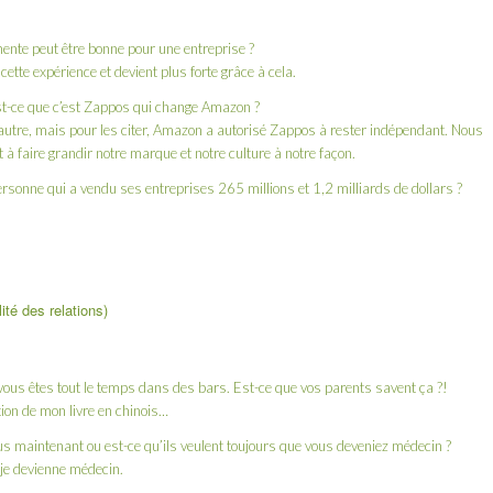
ente peut être bonne pour une entreprise ?
 cette expérience et devient plus forte grâce à cela.
t-ce que c’est Zappos qui change Amazon ?
’autre, mais pour les citer, Amazon a autorisé Zappos à rester indépendant. Nous
à faire grandir notre marque et notre culture à notre façon.
ersonne qui a vendu ses entreprises 265 millions et 1,2 milliards de dollars ?
ité des relations)
 vous êtes tout le temps dans des bars. Est-ce que vos parents savent ça ?!
uction de mon livre en chinois…
ous maintenant ou est-ce qu’ils veulent toujours que vous deveniez médecin ?
 je devienne médecin.