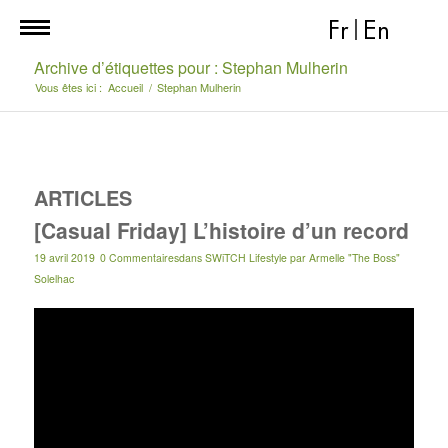
Fr
|
En
Archive d’étiquettes pour : Stephan Mulherin
Vous êtes ici :
Accueil
/
Stephan Mulherin
ARTICLES
[Casual Friday] L’histoire d’un record
19 avril 2019
0 Commentaires
dans
SWiTCH Lifestyle
par
Armelle "The Boss"
Solelhac