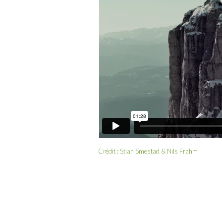
Crédit :
Stian Smestad
& Nils Frahm