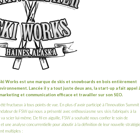
Ski Works
est une
marque de skis et snowboards en bois entièrement
ironnement. Lancée il y a tout juste deux ans, la start-up a fait appel 
arketing et communication efficace et travailler sur son SEO.
été fructueux à tous points de vue. En plus d’avoir participé à l’
Innovation Summit
fondateur de FSW qui nous a présenté avec enthousiasme ses skis fabriqués à la
va scier lui-même. De fil en aiguille, FSW a souhaité nous confier le soin de
et une analyse concurrentielle pour aboutir à la définition de leur nouvelle stratégi
nt multiples :