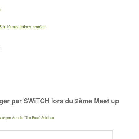
s
 5 à 10 prochaines années
 !
nger par SWiTCH lors du 2ème Meet up
tick
par
Armelle "The Boss" Solelhac