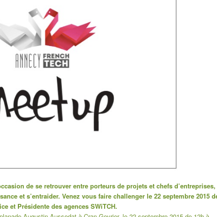
occasion de se retrouver entre porteurs de projets et chefs d’entreprises,
ance et s’entraider. Venez vous faire challenger le 22 septembre 2015 d
rice et Présidente des agences SWiTCH.
planade Augustin Aussedat à Cran-Gevrier, le 22 septembre 2015 de 12h à