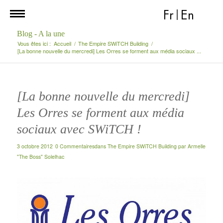
Fr
|
En
Blog - A la une
Vous êtes ici :
Accueil
/
The Empire SWiTCH Building
/
[La bonne nouvelle du mercredi] Les Orres se forment aux média sociaux ...
[La bonne nouvelle du mercredi]
Les Orres se forment aux média
sociaux avec SWiTCH !
3 octobre 2012
0 Commentaires
dans
The Empire SWiTCH Building
par
Armelle
"The Boss" Solelhac