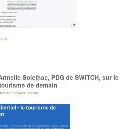
bles
ici
.
’Armelle Solelhac, PDG de SWiTCH, sur le
e tourisme de demain
Armelle "The Boss" Solelhac