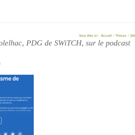
Vous êtes ici :
Accueil
/
Presse
/
[Me
olelhac, PDG de SWiTCH, sur le podcast
c