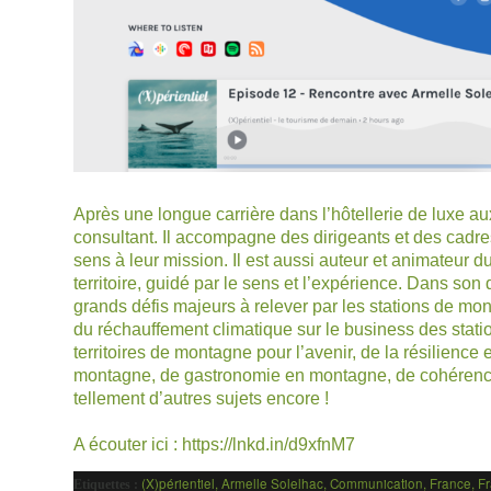
Après une longue carrière dans l’hôtellerie de luxe 
consultant. Il accompagne des dirigeants et des cadres 
sens à leur mission. Il est aussi auteur et animateur d
territoire, guidé par le sens et l’expérience. Dans son 
grands défis majeurs à relever par les stations de m
du réchauffement climatique sur le business des stati
territoires de montagne pour l’avenir, de la résilience
montagne, de gastronomie en montagne, de cohérence d
tellement d’autres sujets encore !
A écouter ici :
https://lnkd.in/d9xfnM7
(X)périentiel
,
Armelle Solelhac
,
Communication
,
France
,
Fr
Etiquettes :