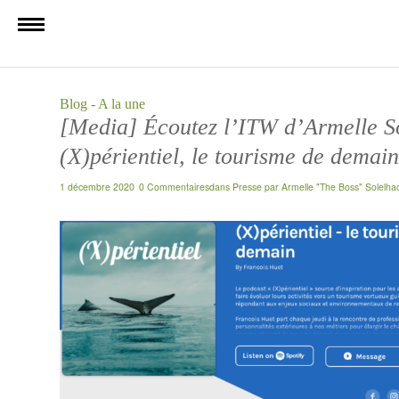
Blog - A la une
[Media] Écoutez l’ITW d’Armelle S
(X)périentiel, le tourisme de demain
1 décembre 2020
0 Commentaires
dans
Presse
par
Armelle "The Boss" Solelha