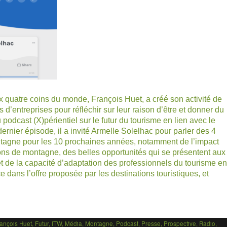
aux quatre coins du monde,
François Huet
, a créé son activité de
d’entreprises pour réfléchir sur leur raison d’être et donner du
u
podcast (X)périentiel
sur le futur du tourisme en lien avec le
dernier épisode, il a invité Armelle Solelhac pour parler des 4
ontagne pour les 10 prochaines années, notamment de l’impact
ons de montagne, des belles opportunités qui se présentent aux
 et de la capacité d’adaptation des professionnels du tourisme en
ans l’offre proposée par les destinations touristiques, et
ançois Huet
,
Futur
,
ITW
,
Média
,
Montagne
,
Podcast
,
Presse
,
Prospective
,
Radio
,