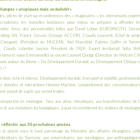
changes « utopiques mais
no bullshit
»
es, pitchs de start-up et conférences des « imaginaires », les intervenants expert
ypterons les nouvelles tendances pour mieux se préparer à affronter le
endre. Ainsi, des personnalités telles que David Lebon (EUROPACITY), Gérar
ulting SA), Franck Gervais (Groupe ACCOR), Claudio Leonardi, (Chef de proje
is Chougnet, (Président du MUCEM), Yoel Mansfeld, Fabrice Goffin et Tomm
, Claudy Lebreton (ancien Président de l’ADF, Expert territorial) Sofia Stril
alaï-lama et sœur Emmanuelle) ou encore Laurent Queige (Directeur du Welcom Cit
ssion autour du thème « Du Développement Durable au Développement Ethique e
0 »?
e donc riche et intense. Développement durable, transport et mobilité, gastronomie
des données et interactions Homme-Machine, comportement des consommateurs
nt autant de sujets qui seront traités.
prospective en montagne : face aux aléas climatiques, aux transformations de l
ons et aux mutations technologiques, à quoi ressembleront les stations de montagn
r réfléchir aux 30 prochaines années
 et placée sous le haut parrainage du Ministère des affaires étrangères, cett
décideurs du Tourisme, aux universitaires, aux sociologues, aux anthropologues