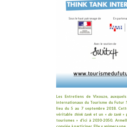
Les Entretiens de Vixouze, auxquel
internationaux du Tourisme du Futur
lieu du 5 au 7 septembre 2018. Cett
véritable
think tank
et un «
do tank
» p
tourismes » d’ici à 2030-2050. Arme
conviée à participer. Elle y animera u