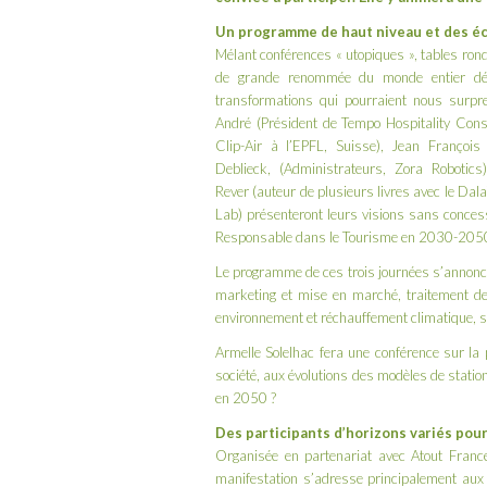
Un programme de haut niveau et des é
Mélant conférences « utopiques », tables rond
de grande renommée du monde entier décr
transformations qui pourraient nous surpr
André (Président de Tempo Hospitality Cons
Clip-Air à l’EPFL, Suisse), Jean Franço
Deblieck, (Administrateurs, Zora Robotics)
Rever (auteur de plusieurs livres avec le D
Lab) présenteront leurs visions sans conce
Responsable dans le Tourisme en 2030-205
Le
programme
de ces trois journées s’annonc
marketing et mise en marché, traitement 
environnement et réchauffement climatique, so
Armelle Solelhac
fera une conférence sur la 
société, aux évolutions des modèles de stati
en 2050 ?
Des participants d’horizons variés pou
Organisée en partenariat avec Atout France
manifestation s’adresse principalement aux 