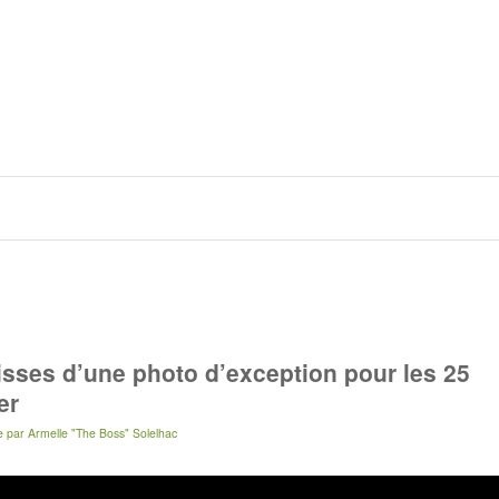
isses d’une photo d’exception pour les 25
er
e
par
Armelle "The Boss" Solelhac