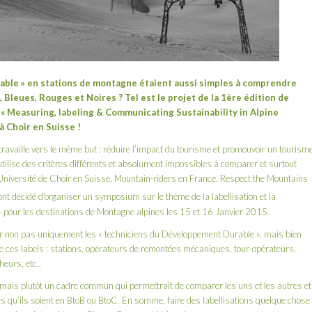
rable » en stations de montagne étaient aussi simples à comprendre
, Bleues, Rouges et Noires ? Tel est le projet de la 1ère édition de
 Measuring, labeling & Communicating Sustainability in Alpine
à Choir en Suisse !
travaille vers le même but : réduire l’impact du tourisme et promouvoir un tourism
tilise des critères différents et absolument impossibles à comparer et surtout
’Université de Choir en Suisse, Mountain-riders en France, Respect the Mountains
t décidé d’organiser un symposium sur le thème de la labellisation et la
pour les destinations de Montagne alpines les 15 et 16 Janvier 2015.
éunir non pas uniquement les « techniciens du Développement Durable », mais bien
 de ces labels : stations, opérateurs de remontées mécaniques, tour-opérateurs,
eurs, etc..
l, mais plutôt un cadre commun qui permettrait de comparer les uns et les autres et
eurs qu’ils soient en BtoB ou BtoC. En somme, faire des labellisations quelque chose