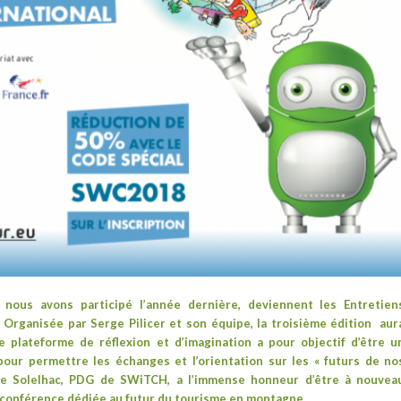
s
nous avons participé l’année dernière
, deviennent les
Entretien
!
Organisée par
Serge Pilicer
et son équipe, la troisième édition aur
e p
lateforme
de réflexion et d’imagination a pour
objectif d’être u
our permettre les échanges et l’orientation sur les « futurs de no
lle Solelhac, PDG de SWiTCH, a l’immense honneur d’être à nouvea
ne conférence dédiée au futur du tourisme en montagne.