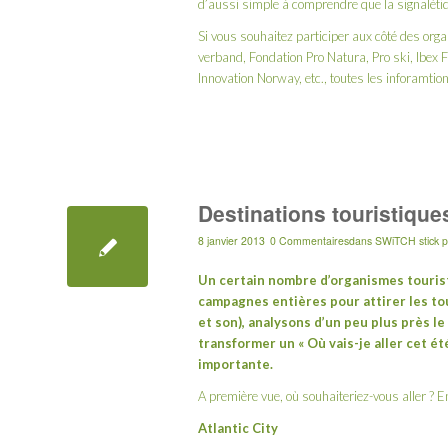
d’aussi simple à comprendre que la signalétiq
Si vous souhaitez participer aux côté des org
verband, Fondation Pro Natura, Pro ski, Ibex
Innovation Norway, etc., toutes les inforamti
Destinations touristique
8 janvier 2013
0 Commentaires
dans
SWiTCH stick
Un certain nombre d’organismes touris
campagnes entières pour attirer les tou
et son), analysons d’un peu plus près 
transformer un « Où vais-je aller cet été
importante.
A première vue, où souhaiteriez-vous aller ? 
Atlantic City