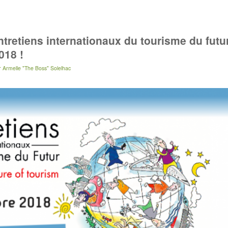
tretiens internationaux du tourisme du futu
018 !
r
Armelle "The Boss" Solelhac