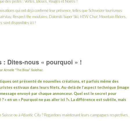
ue des pistes : Vertes, Bleues, Rouges et Noires !
anisations qui ont déjà confirmé leur présence, telles que Schweizer tourismus
 Fairstay, Respect the moutains, Dolomiti Super Ski, HTW Chur, Mountain Riders,
ons sont disponibles
ici
!
s : Dites-nous « pourquoi » !
par
Armelle "The Boss" Solelhac
tiques ont présenté de nouvelles créations, et parfois même des
ristes estivaux dans leurs filets. Au-delà de l’aspect technique (image
le message envoyé par chaque annonceur. Quel est le secret pour
 ? » en un « Pourquoi ne pas aller ici ?». La différence est subtile, mais
En Suisse ou à Atlantic City ? Regardons maintenant leurs campagnes respectives.