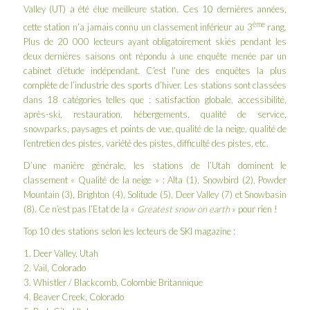
Valley (UT) a été élue meilleure station. Ces 10 dernières années,
ème
cette station n’a jamais connu un classement inférieur au 3
rang.
Plus de 20 000 lecteurs ayant obligatoirement skiés pendant les
deux dernières saisons ont répondu à une enquête menée par un
cabinet d’étude indépendant. C’est l’une des enquêtes la plus
complète de l’industrie des sports d’hiver. Les stations sont classées
dans 18 catégories telles que : satisfaction globale, accessibilité,
après-ski, restauration, hébergements, qualité de service,
snowparks, paysages et points de vue, qualité de la neige, qualité de
l’entretien des pistes, variété des pistes, difficulté des pistes, etc.
D’une manière générale, les stations de l’Utah dominent le
classement « Qualité de la neige » : Alta (1), Snowbird (2), Powder
Mountain (3), Brighton (4), Solitude (5), Deer Valley (7) et Snowbasin
(8). Ce n’est pas l’Etat de la «
Greatest snow on earth
» pour rien !
Top 10 des stations selon les lecteurs de SKI magazine :
1. Deer Valley, Utah
2. Vail, Colorado
3. Whistler / Blackcomb, Colombie Britannique
4. Beaver Creek, Colorado