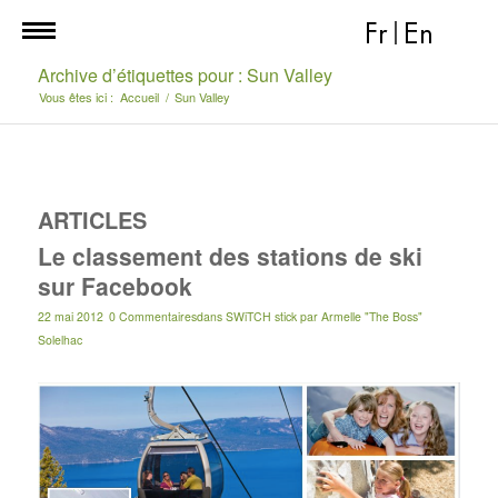
Fr
|
En
Archive d’étiquettes pour : Sun Valley
Vous êtes ici :
Accueil
/
Sun Valley
ARTICLES
Le classement des stations de ski
sur Facebook
22 mai 2012
0 Commentaires
dans
SWiTCH stick
par
Armelle "The Boss"
Solelhac