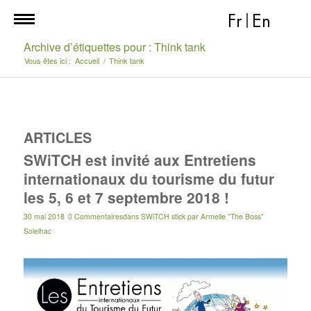
Fr
|
En
Archive d’étiquettes pour : Think tank
Vous êtes ici :
Accueil
/
Think tank
ARTICLES
SWiTCH est invité aux Entretiens
internationaux du tourisme du futur
les 5, 6 et 7 septembre 2018 !
30 mai 2018
0 Commentaires
dans
SWiTCH stick
par
Armelle "The Boss"
Solelhac