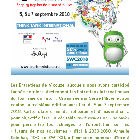
Les Entretiens de Vixouze, auxquels
nous avons participé
l’année dernière
, deviennent les
Entretiens internationaux
du Tourisme du Futur
!
Organisée par
Serge Pilicer
et son
équipe, la troisième édition aura lieu du 5 au 7 septembre
2018. Cette p
lateforme
de réflexion et d’imagination a
pour
objectif d’être un véritable
think tank
et un «
do tank
»
pour permettre les échanges et l’orientation sur les
« futurs de nos tourismes » d’ici à 2030-2050. Armelle
Solelhac, PDG de SWiTCH, a l’immense honneur d’être à