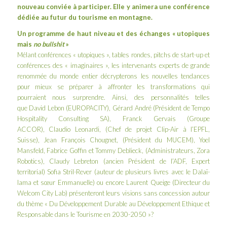
nouveau conviée à participer. Elle y animera une conférence
dédiée au futur du tourisme en montagne.
Un programme de haut niveau et des échanges « utopiques
mais
no bullshit
»
Mélant conférences « utopiques », tables rondes, pitchs de start-up et
conférences des « imaginaires », les intervenants experts de grande
renommée du monde entier décrypterons les nouvelles tendances
pour mieux se préparer à affronter les transformations qui
pourraient nous surprendre. Ainsi, des personnalités telles
que David Lebon (EUROPACITY), Gérard André (Président de Tempo
Hospitality Consulting SA), Franck Gervais (Groupe
ACCOR), Claudio Leonardi, (Chef de projet Clip-Air à l’EPFL,
Suisse), Jean François Chougnet, (Président du MUCEM), Yoel
Mansfeld, Fabrice Goffin et Tommy Deblieck, (Administrateurs, Zora
Robotics), Claudy Lebreton (ancien Président de l’ADF, Expert
territorial) Sofia Stril-Rever (auteur de plusieurs livres avec le Dalaï-
lama et sœur Emmanuelle) ou encore Laurent Queige (Directeur du
Welcom City Lab) présenteront leurs visions sans concession autour
du thème « Du Développement Durable au Développement Ethique et
Responsable dans le Tourisme en 2030-2050 »?