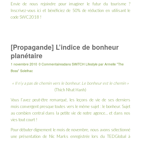
Envie de nous rejoindre pour imaginer le futur du tourisme ?
Inscrivez-vous
ici
et bénéficiez de 50% de réduction en utilisant le
code SWC2018 !
[Propagande] L’indice de bonheur
planétaire
1 novembre 2010
0 Commentaires
dans
SWiTCH Lifestyle
par
Armelle "The
Boss" Solelhac
« Il n’y a pas de chemin vers le bonheur. Le bonheur est le chemin »
(
Thich Nhat Hanh
)
Vous l’avez peut-être remarqué, les leçons de vie de ses derniers
mois convergent presque toutes vers le même sujet : le bonheur. Sujet
au combien central dans la petite vie de notre agence… et dans nos
vies tout court !
Pour débuter dignement le mois de novembre, nous avons sélectionné
une présentation de Nic Marks enregistrée lors du TEDGlobal à