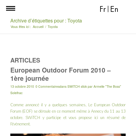
Fr
|
En
Archive d’étiquettes pour : Toyota
Vous êtes ici :
Accueil
/
Toyota
ARTICLES
European Outdoor Forum 2010 –
1ère journée
13 octobre 2010
0 Commentaires
dans
SWiTCH stick
par
Armelle "The Boss"
Solelhac
Comme annoncé il y a quelques semaines
, Le European Outdoor
Forum (EOF) se déroule en ce moment même à Annecy du 11 au 13
octobre. SWiTCH y participe et vous propose ici un résumé de
l’évènement.