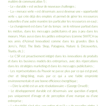
matière de communication !) ;
– Le « durable » est vecteur de nouveaux challenges ;
– La « menace verte » est désormais aussi devenue une « opportunité
verte », qui crée déjà des emplois et permet de gérer les ressources
naturelles d’une autre manière (en particulier les ressources en eau) ;
– Le changement est dans l’air du temps : on le retrouve partout dans
les médias, dans les messages publicitaires et peu à peu dans les
moeurs. Mais aussi dans les petites entreprises (comme SWiTCH ou
nos amis d’
Azimut Innovation
) comme dans les grandes (
Ben &
Jerry’s
,
Petzl
,
The Body Shop
,
Patagonia
,
Nature & Découvertes
,
Toyota
, etc.) ;
– Le CSR est proactivement intégré dans les innovations de produits
et dans les business models des entreprises, avec des répercutions
dans les stratégies marketing et dans les messages publicitaires ;
– Les représentations du Pouvoir ne passe plus par ce qui est grand,
cher et bling-bling, mais par ce qui a une faible empreinte
environnementale et une bonne efficience énergétique ;
– « Dire la vérité est un acte révolutionnaire » (George Orwell) ;
– Le développement durable est désormais une question d’argent,
pas uniquement d’image et de perception d’une marque ou d’une
entreprise ;
– La durabilité n’est plus une option et qu’il y a de nouvelles règles à