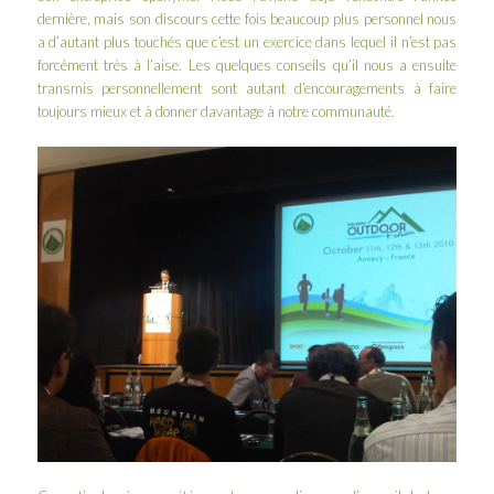
dernière
, mais son discours cette fois beaucoup plus personnel nous
a d’autant plus touchés que c’est un exercice dans lequel il n’est pas
forcément très à l’aise. Les quelques conseils qu’il nous a ensuite
transmis personnellement sont autant d’encouragements à faire
toujours mieux et à
donner davantage à notre communauté
.