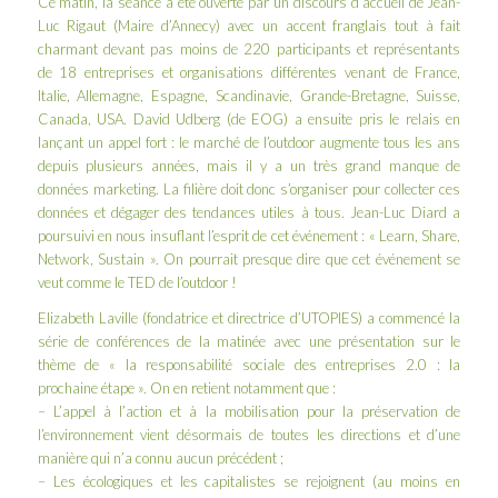
Ce matin, la séance a été ouverte par un discours d’accueil de Jean-
Luc Rigaut (Maire d’Annecy) avec un accent franglais tout à fait
charmant devant pas moins de 220 participants et représentants
de 18 entreprises et organisations différentes venant de France,
Italie, Allemagne, Espagne, Scandinavie, Grande-Bretagne, Suisse,
Canada, USA. David Udberg (de
EOG
) a ensuite pris le relais en
lançant un appel fort : le marché de l’outdoor augmente tous les ans
depuis plusieurs années, mais il y a un très grand manque de
données marketing. La filière doit donc s’organiser pour collecter ces
données et dégager des tendances utiles à tous.
Jean-Luc Diard
a
poursuivi en nous insuflant l’esprit de cet événement : « Learn, Share,
Network, Sustain ». On pourrait presque dire que cet événement se
veut comme le
TED
de l’outdoor !
Elizabeth Laville (fondatrice et directrice d’
UTOPIES
) a commencé la
série de conférences de la matinée avec une présentation sur le
thème de « la responsabilité sociale des entreprises 2.0 : la
prochaine étape ». On en retient notamment que :
– L’appel à l’action et à la mobilisation pour la préservation de
l’environnement vient désormais de toutes les directions et d’une
manière qui n’a connu aucun précédent ;
– Les écologiques et les capitalistes se rejoignent (au moins en