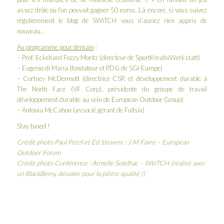
assez drôle où l’on pouvait gagner 50 euros. Là encore, si vous suivez
régulièrement le blog de SWiTCH vous n’auriez rien appris de
nouveau…
Au programme pour demain
:
– Prof. Eckehard Fozzy Moritz (directeur de
SportKreativWerkstatt
)
– Eugenio di Maria (fondateur et PDG de
SGI-Europe
)
– Cortney McDermott (directrice CSR et développement durable à
The North Face
(VF Corp), présidente du groupe de travail
développement durable au sein de
European Outdoor Group
)
– Antonia McCahon (associé gérant de
Fullsix
)
Stay tuned !
Crédit photo Paul Petzl et Ed Stevens :
J-M Favre
–
European
Outdoor Forum
Crédit photo Conférence : Armelle Solelhac – SWiTCH (réalisé avec
un BlackBerry, désolée pour la piètre qualité !)