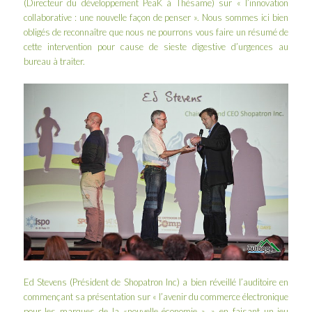
(Directeur du développement PeaK à
Thésame
) sur « l’innovation
collaborative : une nouvelle façon de penser ». Nous sommes ici bien
obligés de reconnaître que nous ne pourrons vous faire un résumé de
cette intervention pour cause de sieste digestive d’urgences au
bureau à traiter.
Ed Stevens (Président de
Shopatron Inc
) a bien réveillé l’auditoire en
commençant sa présentation sur « l’avenir du commerce électronique
pour les marques de la «nouvelle économie ». » en faisant un jeu