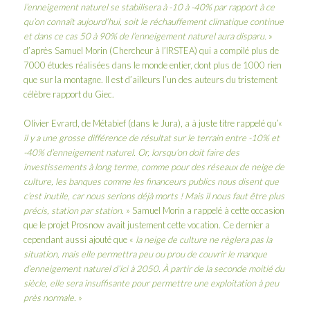
l’enneigement naturel se stabilisera à -10 à -40% par rapport à ce
qu’on connaît aujourd’hui, soit le réchauffement climatique continue
et dans ce cas 50 à 90% de l’enneigement naturel aura disparu.
»
d’après Samuel Morin (Chercheur à l’IRSTEA) qui a compilé plus de
7000 études réalisées dans le monde entier, dont plus de 1000 rien
que sur la montagne. Il est d’ailleurs l’un des auteurs du tristement
célèbre rapport du Giec.
Olivier Evrard, de Métabief (dans le Jura), a à juste titre rappelé qu’«
il y a une grosse différence de résultat sur le terrain entre -10% et
-40% d’enneigement naturel. Or, lorsqu’on doit faire des
investissements à long terme, comme pour des réseaux de neige de
culture, les banques comme les financeurs publics nous disent que
c’est inutile, car nous serions déjà morts ! Mais il nous faut être plus
précis, station par station.
» Samuel Morin a rappelé à cette occasion
que le projet
Prosnow
avait justement cette vocation. Ce dernier a
cependant aussi ajouté que «
la neige de culture ne règlera pas la
situation, mais elle permettra peu ou prou de couvrir le manque
d’enneigement naturel d’ici à 2050. À partir de la seconde moitié du
siècle, elle sera insuffisante pour permettre une exploitation à peu
près normale.
»