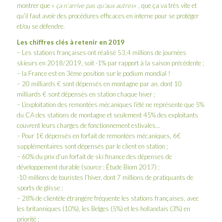
montrer que «
ça n’arrive pas qu’aux autres
« , que ça va très vite et
qu’il faut avoir des procédures efficaces en interne pour se protéger
et/ou se défendre.
Les chiffres clés à retenir en 2019
– Les stations françaises ont réalisé 53,4 millions de journées
skieurs en 2018/2019, soit -1% par rapport à la saison précédente ;
– la France est en 3ème position sur le podium mondial !
– 20 milliards € sont dépensés en montagne par an, dont 10
milliards € sont dépensés en station chaque hiver ;
– L’exploitation des remontées mécaniques l’été ne représente que 5%
du CA des stations de montagne et seulement 45% des exploitants
couvrent leurs charges de fonctionnement estivales…
– Pour 1€ dépensés en forfait de remontées mécaniques, 6€
supplémentaires sont dépensés par le client en station ;
– 60% du prix d’un forfait de ski finance des dépenses de
développement durable (source : Étude Biom 2017) ;
-10 millions de touristes l’hiver, dont 7 millions de pratiquants de
sports de glisse ;
– 28% de clientèle étrangère fréquente les stations françaises, avec
les britanniques (10%), les Belges (5%) et les hollandais (3%) en
priorité ;