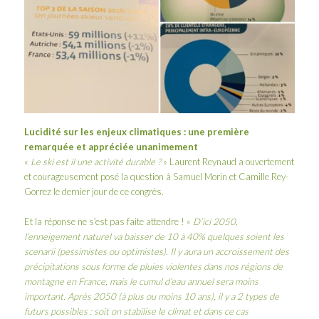
Lucidité sur les enjeux climatiques : une première
remarquée et appréciée unanimement
«
Le ski est il une activité durable ?
» Laurent Reynaud a ouvertement
et courageusement posé la question à Samuel Morin et Camille Rey-
Gorrez le dernier jour de ce congrès.
Et la réponse ne s’est pas faite attendre ! «
D’ici 2050,
l’enneigement naturel va baisser de 10 à 40% quelques soient les
scenarii (pessimistes ou optimistes). Il y aura un accroissement des
précipitations sous forme de pluies violentes dans nos régions de
montagne en France, mais le cumul d’eau annuel sera moins
important. Après 2050 (à plus ou moins 10 ans), il y a 2 types de
futurs possibles : soit on stabilise le climat et dans ce cas