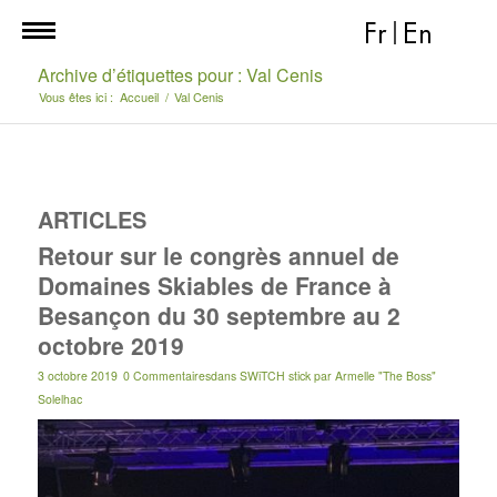
Fr
|
En
Archive d’étiquettes pour : Val Cenis
Vous êtes ici :
Accueil
/
Val Cenis
ARTICLES
Retour sur le congrès annuel de
Domaines Skiables de France à
Besançon du 30 septembre au 2
octobre 2019
3 octobre 2019
0 Commentaires
dans
SWiTCH stick
par
Armelle "The Boss"
Solelhac