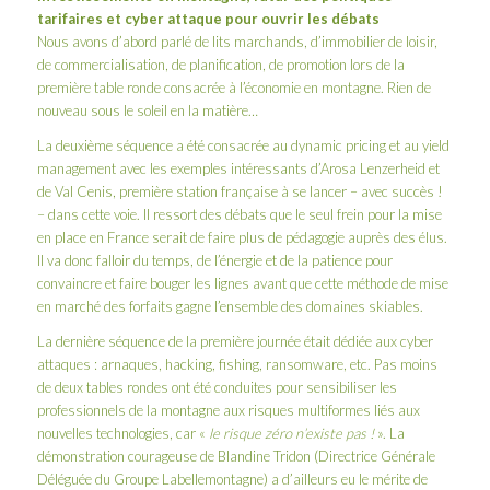
tarifaires et cyber attaque pour ouvrir les débats
Nous avons d’abord parlé de lits marchands, d’immobilier de loisir,
de commercialisation, de planification, de promotion lors de la
première table ronde consacrée à l’économie en montagne. Rien de
nouveau sous le soleil en la matière…
La deuxième séquence a été consacrée au dynamic pricing et au yield
management avec les exemples intéressants d’Arosa Lenzerheid et
de Val Cenis, première station française à se lancer – avec succès !
– dans cette voie. Il ressort des débats que le seul frein pour la mise
en place en France serait de faire plus de pédagogie auprès des élus.
Il va donc falloir du temps, de l’énergie et de la patience pour
convaincre et faire bouger les lignes avant que cette méthode de mise
en marché des forfaits gagne l’ensemble des domaines skiables.
La dernière séquence de la première journée était dédiée aux cyber
attaques : arnaques, hacking, fishing, ransomware, etc. Pas moins
de deux tables rondes ont été conduites pour sensibiliser les
professionnels de la montagne aux risques multiformes liés aux
nouvelles technologies, car «
le risque zéro n’existe pas !
». La
démonstration courageuse de Blandine Tridon (Directrice Générale
Déléguée du Groupe Labellemontagne) a d’ailleurs eu le mérite de