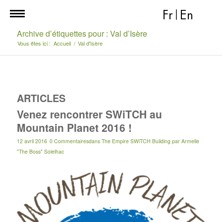
Fr
|
En
Archive d’étiquettes pour : Val d’Isère
Vous êtes ici :
Accueil
/
Val d'Isère
ARTICLES
Venez rencontrer SWiTCH au
Mountain Planet 2016 !
12 avril 2016
0 Commentaires
dans
The Empire SWiTCH Building
par
Armelle
"The Boss" Solelhac