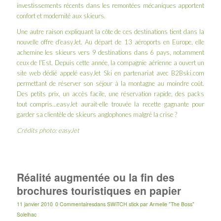
investissements récents dans les remontées mécaniques apportent
confort et modernité aux skieurs.
Une autre raison expliquant la côte de ces destinations tient dans la
nouvelle offre d’easyJet. Au départ de 13 aéroports en Europe, elle
achemine les skieurs vers 9 destinations dans 6 pays, notamment
ceux de l’Est. Depuis cette année, la compagnie aérienne a ouvert un
site web dédié appelé
easyJet Ski
en partenariat avec
B2Bski.com
permettant de réserver son séjour à la montagne au moindre coût.
Des petits prix, un accès facile, une réservation rapide, des packs
tout compris…easyJet aurait-elle trouvée la recette gagnante pour
garder sa clientèle de skieurs anglophones malgré la crise ?
Crédits photo: easyJet
Réalité augmentée ou la fin des
brochures touristiques en papier
11 janvier 2010
0 Commentaires
dans
SWiTCH stick
par
Armelle "The Boss"
Solelhac