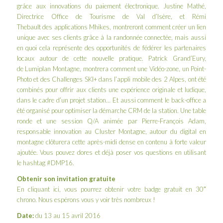
grâce aux innovations du paiement électronique.
Justine Mathé
,
Directrice Office de Tourisme de Val d’Isère, et Rémi
Thebault des
applications Mhikes
, montreront comment créer un lien
unique avec ses clients grâce à la randonnée connectée, mais aussi
en quoi cela représente des opportunités de fédérer les partenaires
locaux autour de cette nouvelle pratique.
Patrick Grand’Eury
,
de
Lumiplan Montagne
, montrera comment une Vidéo-zone, un Point-
Photo et des Challenges SKI+ dans l’appli mobile des
2 Alpes
, ont été
combinés pour offrir aux clients une expérience originale et ludique,
dans le cadre d’un projet station… Et aussi comment le back-office a
été organisé pour optimiser la démarche CRM de la station. Une table
ronde et une session Q/A animée par
Pierre-François Adam
,
responsable innovation au
Cluster Montagne
, autour du digital en
montagne clôturera cette après-midi dense en contenu à forte valeur
ajoutée. Vous pouvez dores et déjà poser vos questions en utilisant
le hashtag #DMP16.
Obtenir son invitation gratuite
En cliquant
ici
, vous pourrez obtenir votre badge gratuit en 30″
chrono. Nous espérons vous y voir très nombreux !
Date:
du 13 au 15 avril 2016