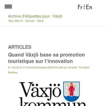
Fr
|
En
Archive d’étiquettes pour : Växjö
Vous êtes ici :
Accueil
/
Växjö
ARTICLES
Quand Växjö base sa promotion
touristique sur l’innovation
31 mai 2012
0 Commentaires
dans
SWiTCH stick
par
Armelle "The Boss"
Solelhac