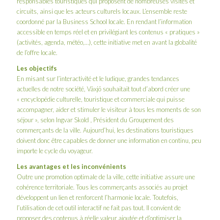
responsables touristiques qui proposent de nombreuses visites et
circuits, ainsi que les acteurs culturels locaux. L’ensemble reste
coordonné par la Business School locale. En rendant l’information
accessible en temps réel et en privilégiant les contenus « pratiques »
(activités, agenda, météo,…), cette initiative met en avant la globalité
de l’offre locale.
Les objectifs
En misant sur l’interactivité et le ludique, grandes tendances
actuelles de notre société, Växjö souhaitait tout d’abord créer une
« encyclopédie culturelle, touristique et commerciale qui puisse
accompagner, aider et stimuler le visiteur à tous les moments de son
séjour », selon Ingvar Skold , Président du Groupement des
commerçants de la ville. Aujourd’hui, les destinations touristiques
doivent donc être capables de donner une information en continu, peu
importe le cycle du voyageur.
Les avantages et les inconvénients
Outre une promotion optimale de la ville, cette initiative assure une
cohérence territoriale. Tous les commerçants associés au projet
développent un lien et renforcent l’harmonie locale. Toutefois,
l’utilisation de cet outil interactif ne fait pas tout. Il convient de
proposer des contenus à réelle valeur ajoutée et d’optimiser la