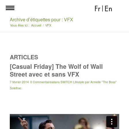
Fr
|
En
Archive d’étiquettes pour : VFX
Vous êtes ici :
Accueil
/
VFX
ARTICLES
[Casual Friday] The Wolf of Wall
Street avec et sans VFX
7 février 2014
0 Commentaires
dans
SWiTCH Lifestyle
par
Armelle "The Boss"
Solelhac