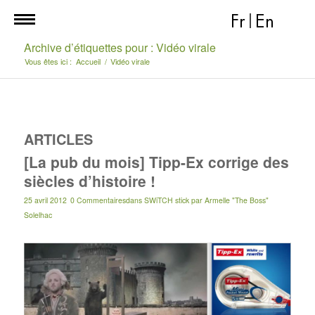
Fr
|
En
Archive d’étiquettes pour : Vidéo virale
Vous êtes ici :
Accueil
/
Vidéo virale
ARTICLES
[La pub du mois] Tipp-Ex corrige des
siècles d’histoire !
25 avril 2012
0 Commentaires
dans
SWiTCH stick
par
Armelle "The Boss"
Solelhac