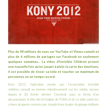
Plus de 90 millions de vues sur YouTube et Vimeo cumulé et
plus de 6 millions de partages sur Facebook en seulement
quelques semaines… La video d’Invisible Children prouve
une nouvelle fois qu’en jouant à plein la carte des émotions,
il est possible de tisser sa toile et toucher un maximum de
personnes en un temps record.
Kony 2012, l’opération menée par l’association
Invisible
children
, connaît un énorme retentissement sur les média sociaux
depuis le 20 février dernier. Construit sous la forme d’un
documentaire, le film décrit l’origine de l’ONG et de sa lutte contre les
crimes de guerre commis par
Joseph Kony
, leader du groupe militaire