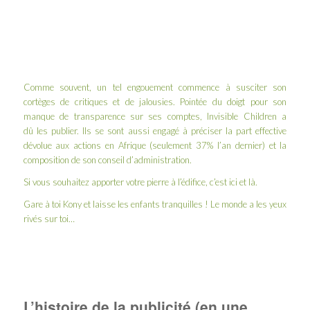
Comme souvent, un tel engouement commence à susciter son
cortèges de critiques et de jalousies. Pointée du doigt pour son
manque de transparence sur ses comptes, Invisible Children a
dû
les publier
. Ils se sont aussi engagé à préciser la part effective
dévolue aux actions en Afrique (seulement 37% l’an dernier) et la
composition de son conseil d’administration.
Si vous souhaitez apporter votre pierre à l’édifice, c’est
ici
et
là
.
Gare à toi Kony et laisse les enfants tranquilles ! Le monde a les yeux
rivés sur toi…
L’histoire de la publicité (en une