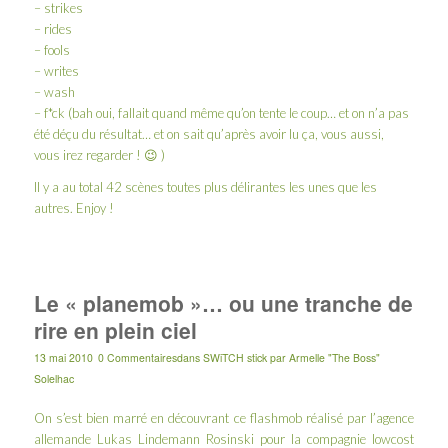
– strikes
– rides
– fools
– writes
– wash
– f*ck (bah oui, fallait quand même qu’on tente le coup… et on n’a pas
été déçu du résultat… et on sait qu’après avoir lu ça, vous aussi,
vous irez regarder ! 😉 )
Il y a au total 42 scènes toutes plus délirantes les unes que les
autres. Enjoy !
Le « planemob »… ou une tranche de
rire en plein ciel
13 mai 2010
0 Commentaires
dans
SWiTCH stick
par
Armelle "The Boss"
Solelhac
On s’est bien marré en découvrant ce flashmob réalisé par l’agence
allemande Lukas Lindemann Rosinski pour la compagnie lowcost