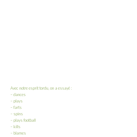
Avec notre esprit tordu, on a essayé :
– dances
– plays
– farts
– spins
– plays football
– kills
– blames