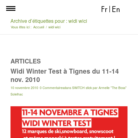
Fr
|
En
Archive d’étiquettes pour : widi wici
Vous êtes ici :
Accueil
/
widi wici
ARTICLES
Widi Winter Test à Tignes du 11-14
nov. 2010
10 novembre 2010
0 Commentaires
dans
SWiTCH stick
par
Armelle "The Boss"
Solelhac