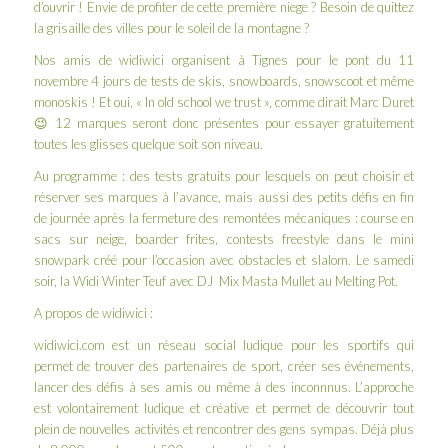
d’ouvrir ! Envie de profiter de cette première niege ? Besoin de quittez
la grisaille des villes pour le soleil de la montagne ?
Nos amis de
widiwici
organisent à Tignes pour le pont du 11
novembre 4 jours de tests de skis, snowboards, snowscoot et même
monoskis ! Et oui, « In old school we trust », comme dirait Marc Duret
😉 12 marques seront donc présentes pour essayer gratuitement
toutes les glisses quelque soit son niveau.
Au programme : des tests gratuits pour lesquels on peut choisir et
réserver ses marques à l’avance, mais aussi des petits défis en fin
de journée après la fermeture des remontées mécaniques : course en
sacs sur neige, boarder frites, contests freestyle dans le mini
snowpark créé pour l’occasion avec obstacles et slalom. Le samedi
soir, la Widi Winter Teuf avec DJ Mix Masta Mullet au Melting Pot.
A propos de widiwici :
widiwici.com est un réseau social ludique pour les sportifs qui
permet de trouver des partenaires de sport, créer ses événements,
lancer des défis à ses amis ou même à des inconnnus. L’approche
est volontairement ludique et créative et permet de découvrir tout
plein de nouvelles activités et rencontrer des gens sympas. Déjà plus