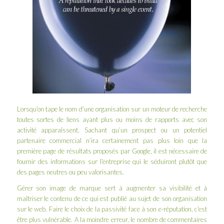
Lorsqu’on tape le nom d’une organisation sur un moteur de recherche
toutes sortes de liens ayant plus ou moins de rapports avec son
activité apparaîssent. Sachant qu’un prospect ou un potentiel
partenaire commercial n’ira certainement pas plus loin que la
première page de résultats proposés par Google, il est nécessaire de
fournir des informations sur l’entreprise qui le séduiront plutôt que
des pages neutres ou peu valorisantes.
Gérer son image de marque sert à augmenter sa visibilité et à
maîtriser le contenu de ce qui est publié au sujet de son organisation
sur le web. Faire le choix de la passivité face à son e-réputation, c’est
être plus vulnérable. A la moindre erreur, le nombre de commentaires