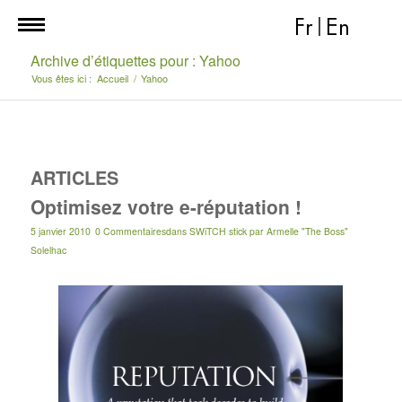
Fr
|
En
Archive d’étiquettes pour : Yahoo
Vous êtes ici :
Accueil
/
Yahoo
ARTICLES
Optimisez votre e-réputation !
5 janvier 2010
0 Commentaires
dans
SWiTCH stick
par
Armelle "The Boss"
Solelhac