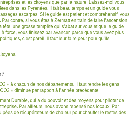
 entreprises et les citoyens que par la nature. Laissez-moi vous
s êtes dans les Pyrénées, il fait beau temps et un guide vous
ssages escarpés. Si le guide est patient et compréhensif, vou
Par contre, si vous êtes à Zermatt en train de faire l’ascension
 tête, une grosse tempête qui s’abat sur vous et que le guide
, à force, vous finissez par avancer, parce que vous avez plus
tiques, c’est pareil. Il faut leur faire peur pour qu’ils
citoyens.
s ?
CO2 » à chacun de nos départements. Il faut rendre les gens
et CO2 » diminue par rapport à l’année précédente.
nt Durable, qui a du pouvoir et des moyens pour piloter de
reprise. Par ailleurs, nous avons repensé nos locaux. Par
uipées de récupérateurs de chaleur pour chauffer le restes des