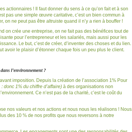
es actionnaires ! Il faut donner du sens à ce qu’on fait et à son
’est pas une simple œuvre caritative, c’est un bien commun à
er, on ne peut pas être altruiste quand il n’y a rien à bouffer !
and on crée une entreprise, on ne fait pas des bénéfices tout de
lisante pour l’entrepreneur et les salariés, mais aussi pour les
oissance. Le but, c’est de créer, d’inventer des choses et du lien.
faut avoir le plaisir d’étonner chaque fois un peu plus le client.
s dans l’environnement ?
avant imposition. Depuis la création de l’association 1% Pour
 donc 1% du chiffre d’affaire)
à des organisations non
’environnement. Ce n’est pas de la charité, c’est le coût du
ose nos valeurs et nos actions et nous nous les réalisons ! Nous
plus des 10 % de nos profits que nous reversons à notre
 le commerce. Les engagements sont une des responsabilités des