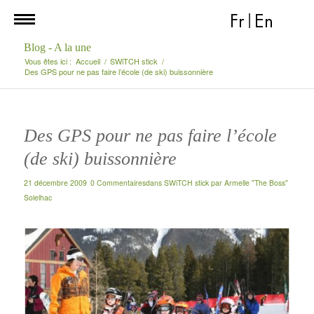
Fr
|
En
Blog - A la une
Vous êtes ici :
Accueil
/
SWiTCH stick
/
Des GPS pour ne pas faire l’école (de ski) buissonnière
Des GPS pour ne pas faire l’école
(de ski) buissonnière
21 décembre 2009
0 Commentaires
dans
SWiTCH stick
par
Armelle "The Boss"
Solelhac