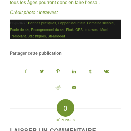
tous les âges pourront donc en faire l’essai.
Crédit photo :
Intrawest
Bonnes pratiques
,
Copper Mountain
,
Domaine skiable
,
Etiquettes :
Ecole de ski
,
Enseignement du ski
,
Flaik
,
GPS
,
Intrawest
,
Mont
Tremblant
,
Statistiques
,
Steamboat
Partager cette publication
0
RÉPONSES
LAISSER UN COMMENTAIRE