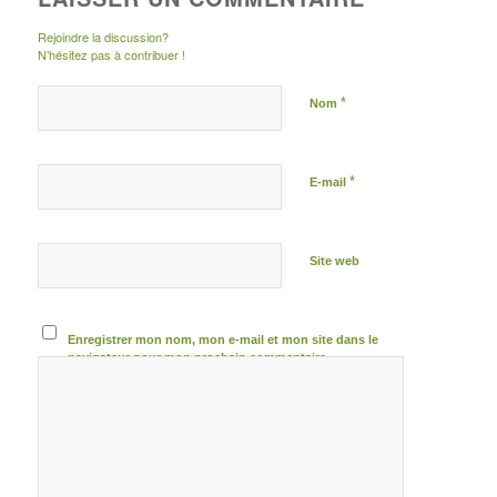
Rejoindre la discussion?
N’hésitez pas à contribuer !
*
Nom
*
E-mail
Site web
Enregistrer mon nom, mon e-mail et mon site dans le
navigateur pour mon prochain commentaire.