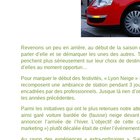
Revenons un peu en arrière, au début de la saison de
parler d’elle et se démarquer les unes des autres. T
penchent plus sérieusement sur leur choix de destinat
d’elles au moment opportun…
Pour marquer le début des festivités, «
Lyon Neige
» 
recomposent une ambiance de station pendant 3 jours
encadrées par des professionnels. Jusque là rien d’or
les années précédentes.
Parmi les initiatives qui ont le plus retenues notre at
ainsi garé voiture bardée de (fausse) neige deva
annoncer l’arrivée de l’hiver. L’objectif de cet
marketing ») plutôt décalée était de créer l’événement
Au rayon des expériences « extra-ordinaires »,
Sa