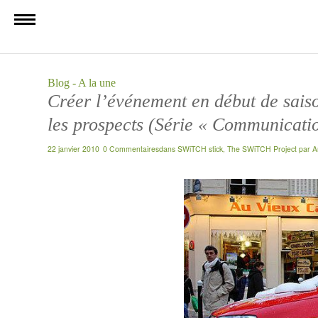
Blog - A la une
Créer l’événement en début de saiso
les prospects (Série « Communicatio
22 janvier 2010
0 Commentaires
dans
SWiTCH stick
,
The SWiTCH Project
par
A