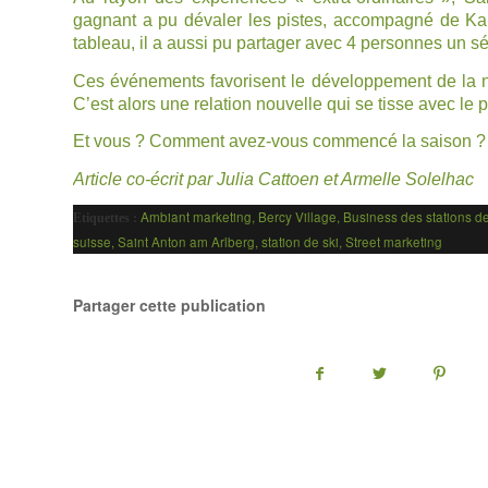
gagnant a pu dévaler les pistes, accompagné de
Ka
tableau, il a aussi pu partager avec 4 personnes un séj
Ces événements favorisent le développement de la no
C’est alors une relation nouvelle qui se tisse avec le 
Et vous ? Comment avez-vous commencé la saison ?
Article co-écrit par Julia Cattoen et Armelle Solelhac
Ambiant marketing
,
Bercy Village
,
Business des stations 
Etiquettes :
suisse
,
Saint Anton am Arlberg
,
station de ski
,
Street marketing
Partager cette publication