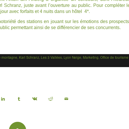
rl Schranz
, juste avant l’ouverture au public. Pour compléter l
our avec forfaits et 4 nuits dans un hôtel 4*.
toriété des stations en jouant sur les émotions des prospects
public permettant ainsi de se différencier de ses concurrents.
de montagne
,
Karl Schranz
,
Les 3 Vallées
,
Lyon Neige
,
Marketing
,
Office de tourisme