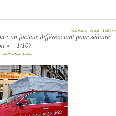
Vous êtes ici :
Accueil
/
SWiTCH st
n : un facteur différenciant pour séduire
n » – 1/10)
rmelle "The Boss" Solelhac