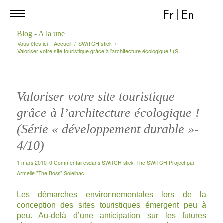
Fr
|
En
Blog - A la une
Vous êtes ici :
Accueil
/
SWiTCH stick
/
Valoriser votre site touristique grâce à l’architecture écologique ! (S...
Valoriser votre site touristique
grâce à l’architecture écologique !
(Série « développement durable »-
4/10)
1 mars 2010
0 Commentaires
dans
SWiTCH stick
,
The SWiTCH Project
par
Armelle "The Boss" Solelhac
Les démarches environnementales lors de la
conception des sites touristiques émergent peu à
peu. Au-delà d’une anticipation sur les futures