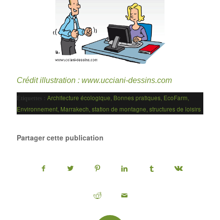
Crédit illustration :
www.ucciani-dessins.com
Architecture écologique
,
Bonnes pratiques
,
EcoFarm
,
Etiquettes :
Environnement
,
Marrakech
,
station de montagne
,
structures de loisirs
Partager cette publication