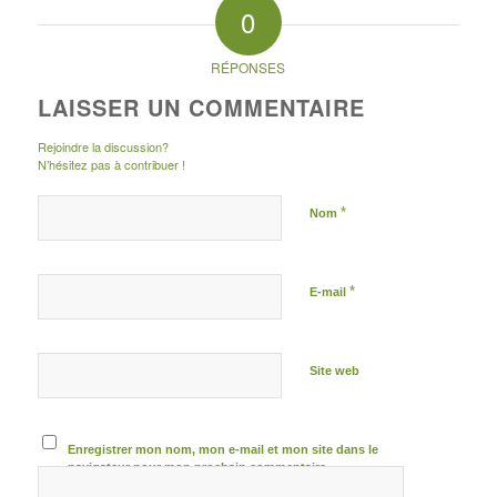
0
RÉPONSES
LAISSER UN COMMENTAIRE
Rejoindre la discussion?
N’hésitez pas à contribuer !
*
Nom
*
E-mail
Site web
Enregistrer mon nom, mon e-mail et mon site dans le
navigateur pour mon prochain commentaire.