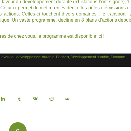
 faveur du développement durable (51 stations l’ont signée), 1
 Celui-ci permet de mettre en évidence les pôles d’émissions d
s actions. Celles-ci touchent divers domaines : le transport, l
étique. Un vaste programme, décliné en
8 plans d’actions
depui
près de chez vous, le programme est disponible
ici
!
n faveur du développement durable
,
Déchets
,
Développement durable
,
Domaine
0