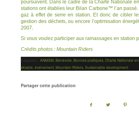
poursuivent. Dans le cadre de la Charte Nationale en
stations ont établies leur Bilan Carbone™ l’an passé.
gaz à effet de serre en station. Et donc de cibler le
gestion des déchets, ou encore l’optimisation énerg
2007.
Si vous voulez participer aux ramassages en station 
Crédits photos : Mountain Riders
ANMSM
,
Bénévole
,
Bonnes pratiques
,
Charte Nationale e
Etiquettes :
skiable
,
événement
,
Mountain Riders
,
Sustainable development
Partager cette publication