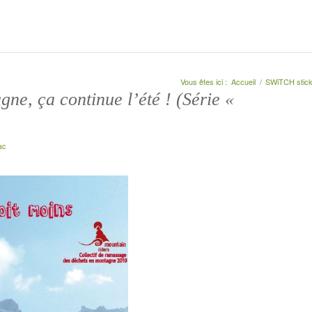
Vous êtes ici :
Accueil
/
SWiTCH stic
e, ça continue l’été ! (Série «
ac