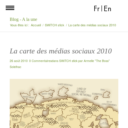
Fr
|
En
Blog - A la une
Vous êtes ici :
Accueil
/
SWiTCH stick
/
La carte des médias sociaux 2010
La carte des médias sociaux 2010
26 août 2010
0 Commentaires
dans
SWiTCH stick
par
Armelle "The Boss"
Solelhac