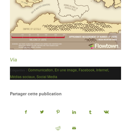
Via
Communication
,
En une image
,
Facebook
,
Internet
,
Etiquettes :
Médias sociaux
,
Social Media
Partager cette publication