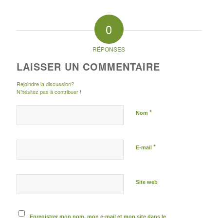
0
RÉPONSES
LAISSER UN COMMENTAIRE
Rejoindre la discussion?
N’hésitez pas à contribuer !
*
Nom
*
E-mail
Site web
Enregistrer mon nom, mon e-mail et mon site dans le