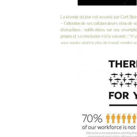
La keynote du jour est assurée par
Curt Stei
– l’attention de ses collaborateurs et/ou de
distractions : notifications sur nos smartph
propos et sa conclusion est la suivante : “
If 
vous voulez abattre plus de travail, rendez-v