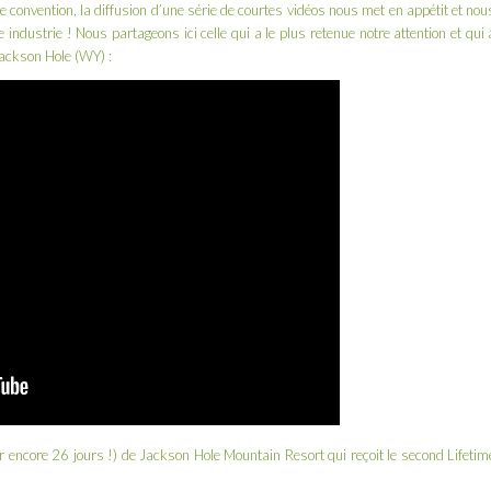
convention, la diffusion d’une série de courtes vidéos nous met en appétit et nou
industrie ! Nous partageons ici celle qui a le plus retenue notre attention et qui 
ackson Hole
(WY) :
ur encore 26 jours !) de Jackson Hole Mountain Resort qui reçoit le second Lifetim