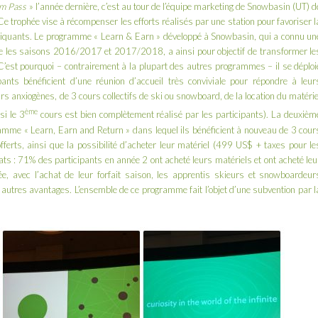
m Pass
» l’année dernière, c’est au tour de l’équipe marketing de
Snowbasin
(UT) d
trophée vise à récompenser les efforts réalisés par une station pour favoriser l
tiquants. Le programme «
Learn & Earn
» développé à Snowbasin, qui a connu un
e les saisons 2016/2017 et 2017/2018, a ainsi pour objectif de transformer le
C’est pourquoi – contrairement à la plupart des autres programmes – il se déploi
ants bénéficient d’une réunion d’accueil très conviviale pour répondre à leur
 anxiogènes, de 3 cours collectifs de ski ou snowboard, de la location du matérie
ème
si le 3
cours est bien complètement réalisé par les participants). La deuxièm
gramme «
Learn, Earn and Return
» dans lequel ils bénéficient à nouveau de 3 cour
fferts, ainsi que la possibilité d’acheter leur matériel (499 US$ + taxes pour le
ts : 71% des participants en année 2 ont acheté leurs matériels et ont acheté leu
e, avec l’achat de leur forfait saison, les apprentis skieurs et snowboardeur
 autres avantages. L’ensemble de ce programme fait l’objet d’une subvention par l