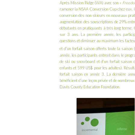
Après
Mission Ridge
(WA) avec son «
Freedo
ramener la NSAA Conversion Cup chez eux. Ce 
conversion des non skieurs en nouveaux pra
augmentation des souscriptions de 29% entr
débutants en pratiquants à très long terme. 
sur 3 ans. La première année, les particip
questions et diminuer au maximum les facteurs
et d’un forfait saison offerts toute la saison (
année, les participants entrent dans le pro
de ski ou snowboard et d’un forfait saison o
enfants et 599 US$ pour les adultes). Résulta
forfait saison en année 3. La dernière anné
bénéficient d’une leçon privée et de nombreux
Davis County Education Foundation
.