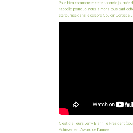
Pour bien commencer cette seconde journée de 
rappelle pourquoi nous aimons tous tant cette 
été tournée dans le célèbre Couloir Corbet à
J
C’est d’ailleurs
Jerry Blann
, le Président (po
Achievement Award de l’année.