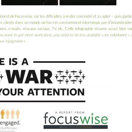
nhorst
de
Focuswise
sur les difficultés à rester concentré et à capter – puis garde
 ses clients dans un monde où l’on est constamment interrompu par d’innombrable
ones, e-mails, réseaux sociaux, TV, etc. Cette infographie résume assez bien so
you want to get more work done, you need to be less available
», en substance «
s
ous injoignable
».