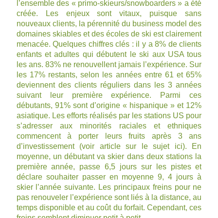
l’ensemble des « primo-skieurs/snowboarders » a été
créée. Les enjeux sont vitaux, puisque sans
nouveaux clients, la pérennité du business model des
domaines skiables et des écoles de ski est clairement
menacée. Quelques chiffres clés : il y a 8% de clients
enfants et adultes qui débutent le ski aux USA tous
les ans. 83% ne renouvellent jamais l’expérience. Sur
les 17% restants, selon les années entre 61 et 65%
deviennent des clients réguliers dans les 3 années
suivant leur première expérience. Parmi ces
débutants, 91% sont d’origine « hispanique » et 12%
asiatique. Les efforts réalisés par les stations US pour
s’adresser aux minorités raciales et ethniques
commencent à porter leurs fruits après 3 ans
d’investissement (voir article sur le sujet
ici
). En
moyenne, un débutant va skier dans deux stations la
première année, passe 6,5 jours sur les pistes et
déclare souhaiter passer en moyenne 9, 4 jours à
skier l’année suivante. Les principaux freins pour ne
pas renouveler l’expérience sont liés à la distance, au
temps disponible et au coût du forfait. Cependant, ces
freins semblent diminuer petit à petit.