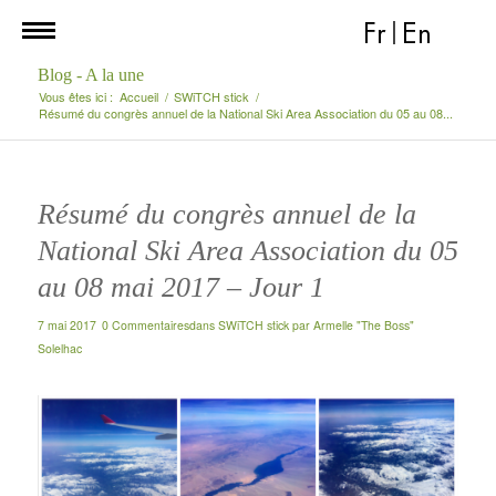
Fr
|
En
Blog - A la une
Vous êtes ici :
Accueil
/
SWiTCH stick
/
Résumé du congrès annuel de la National Ski Area Association du 05 au 08...
Résumé du congrès annuel de la
National Ski Area Association du 05
au 08 mai 2017 – Jour 1
7 mai 2017
0 Commentaires
dans
SWiTCH stick
par
Armelle "The Boss"
Solelhac