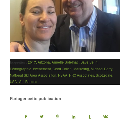
2017
,
Arizona
,
Armelle Solelhac
,
Dave Belin
,
Etiquettes :
Démographie
,
événement
,
Geoff Colvin
,
Marketing
,
Michael Berry
,
National Ski Area Association
,
NSAA
,
RRC Associates
,
Scottsdale
,
USA
,
Vail Resorts
Partager cette publication