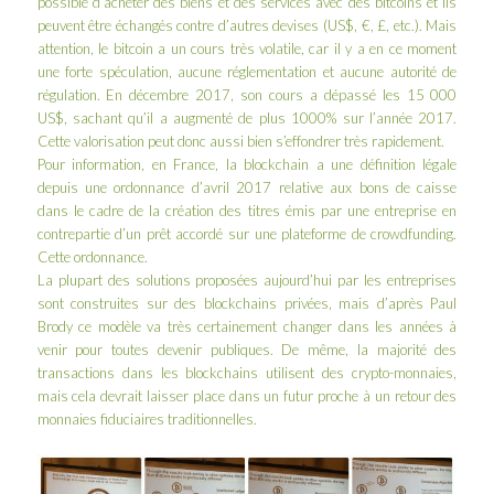
possible d’acheter des biens et des services avec des bitcoins et ils
peuvent être échangés contre d’autres devises (US$, €, £, etc.). Mais
attention, le bitcoin a un cours très volatile, car il y a en ce moment
une forte spéculation, aucune réglementation et aucune autorité de
régulation. En décembre 2017, son cours a dépassé les 15 000
US$, sachant qu’il a augmenté de plus 1000% sur l’année 2017.
Cette valorisation peut donc aussi bien s’effondrer très rapidement.
Pour information, en France, la blockchain a une définition légale
depuis une ordonnance d’avril 2017 relative aux bons de caisse
dans le cadre de la création des titres émis par une entreprise en
contrepartie d’un prêt accordé sur une plateforme de crowdfunding.
Cette ordonnance.
La plupart des solutions proposées aujourd’hui par les entreprises
sont construites sur des blockchains privées, mais d’après Paul
Brody ce modèle va très certainement changer dans les années à
venir pour toutes devenir publiques. De même, la majorité des
transactions dans les blockchains utilisent des crypto-monnaies,
mais cela devrait laisser place dans un futur proche à un retour des
monnaies fiduciaires traditionnelles.