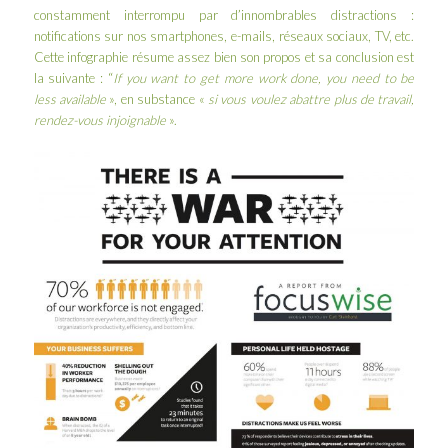
constamment interrompu par d’innombrables distractions :
notifications sur nos smartphones, e-mails, réseaux sociaux, TV, etc.
Cette infographie résume assez bien son propos et sa conclusion est
la suivante : “
If you want to get more work done, you need to be
less available
», en substance «
si vous voulez abattre plus de travail,
rendez-vous injoignable
».