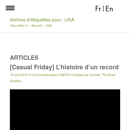
Fr
|
En
Archive d’étiquettes pour : USA
Vous êtes ici :
Accueil
/
USA
ARTICLES
[Casual Friday] L’histoire d’un record
19 avril 2019
0 Commentaires
dans
SWiTCH Lifestyle
par
Armelle "The Boss"
Solelhac