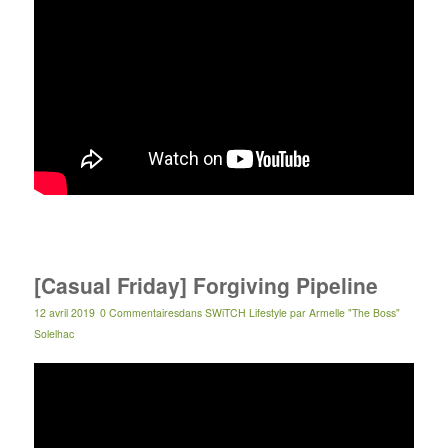
[Casual Friday] Forgiving Pipeline
12 avril 2019
0 Commentaires
dans
SWiTCH Lifestyle
par
Armelle "The Boss"
Solelhac