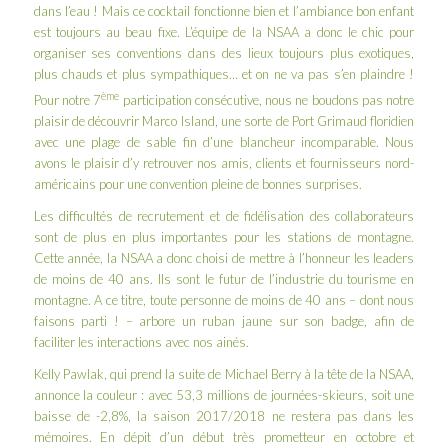
dans l’eau ! Mais ce cocktail fonctionne bien et l’ambiance bon enfant
est toujours au beau fixe. L’équipe de la NSAA a donc le chic pour
organiser ses conventions dans des lieux toujours plus exotiques,
plus chauds et plus sympathiques… et on ne va pas s’en plaindre !
ème
Pour notre 7
participation consécutive, nous ne boudons pas notre
plaisir de découvrir Marco Island, une sorte de
Port Grimaud
floridien
avec une plage de sable fin d’une blancheur incomparable. Nous
avons le plaisir d’y retrouver nos amis, clients et fournisseurs nord-
américains pour une convention pleine de bonnes surprises.
Les difficultés de recrutement et de fidélisation des collaborateurs
sont de plus en plus importantes pour les stations de montagne.
Cette année, la NSAA a donc choisi de mettre à l’honneur les leaders
de moins de 40 ans. Ils sont le futur de l’industrie du tourisme en
montagne. A ce titre, toute personne de moins de 40 ans – dont nous
faisons parti ! – arbore un ruban jaune sur son badge, afin de
faciliter les interactions avec nos ainés.
Kelly Pawlak
, qui prend la suite de
Michael Berry
à la tête de la NSAA,
annonce la couleur : avec 53,3 millions de journées-skieurs, soit une
baisse de -2,8%, la saison 2017/2018 ne restera pas dans les
mémoires. En dépit d’un début très prometteur en octobre et