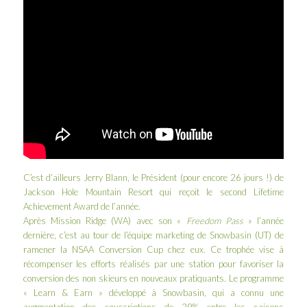
C’est d’ailleurs
Jerry Blann
, le Président (pour encore 26 jours !) de
Jackson Hole Mountain Resort qui reçoit le second Lifetime
Achievement Award de l’année.
Après
Mission Ridge
(WA) avec son «
Freedom Pass
» l’année
dernière, c’est au tour de l’équipe marketing de
Snowbasin
(UT) de
ramener la NSAA Conversion Cup chez eux. Ce trophée vise à
récompenser les efforts réalisés par une station pour favoriser la
conversion des non skieurs en nouveaux pratiquants. Le programme
«
Learn & Earn
» développé à Snowbasin, qui a connu une