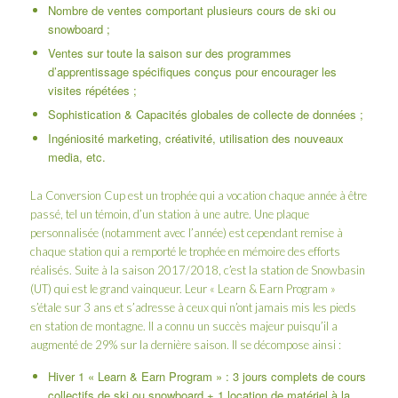
Nombre de ventes comportant plusieurs cours de ski ou
snowboard ;
Ventes sur toute la saison sur des programmes
d’apprentissage spécifiques conçus pour encourager les
visites répétées ;
Sophistication & Capacités globales de collecte de données ;
Ingéniosité marketing, créativité, utilisation des nouveaux
media, etc.
La Conversion Cup est un trophée qui a vocation chaque année à être
passé, tel un témoin, d’un station à une autre. Une plaque
personnalisée (notamment avec l’année) est cependant remise à
chaque station qui a remporté le trophée en mémoire des efforts
réalisés. Suite à la saison 2017/2018, c’est la station de Snowbasin
(UT) qui est le grand vainqueur. Leur « Learn & Earn Program »
s’étale sur 3 ans et s’adresse à ceux qui n’ont jamais mis les pieds
en station de montagne. Il a connu un succès majeur puisqu’il a
augmenté de 29% sur la dernière saison. Il se décompose ainsi :
Hiver 1 « Learn & Earn Program » : 3 jours complets de cours
collectifs de ski ou snowboard + 1 location de matériel à la