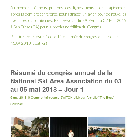
Au moment où nous publions ces lignes, nous filons rapidement
après la dernière conférence pour attraper un avion pour de nouvelles
aventures californiennes. Rendez-vous du 29 Avril au 02 Mai 2019
à
San Diego
(CA) pour la prochaine édition du Congrès !
Pour (re)lire le résumé de la 1ère journée du congrès annuel de la
NSAA 2018, c’est
ici
!
Résumé du congrès annuel de la
National Ski Area Association du 03
au 06 mai 2018 – Jour 1
5 mai 2018
0 Commentaires
dans
SWiTCH stick
par
Armelle "The Boss"
Solelhac