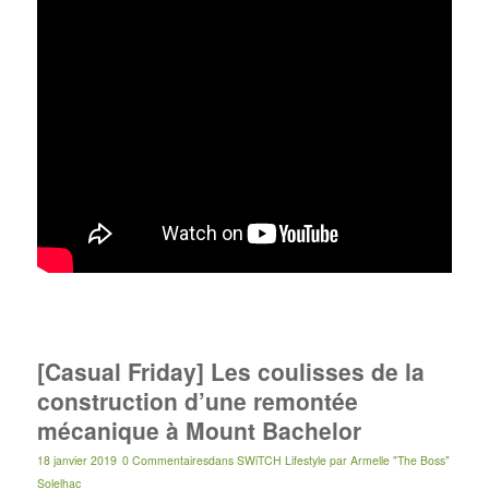
[Casual Friday] Les coulisses de la
construction d’une remontée
mécanique à Mount Bachelor
18 janvier 2019
0 Commentaires
dans
SWiTCH Lifestyle
par
Armelle "The Boss"
Solelhac