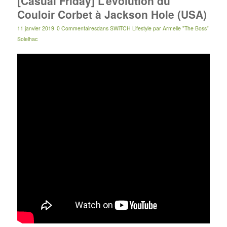
[Casual Friday] L’évolution du
Couloir Corbet à Jackson Hole (USA)
11 janvier 2019
0 Commentaires
dans
SWiTCH Lifestyle
par
Armelle "The Boss"
Solelhac