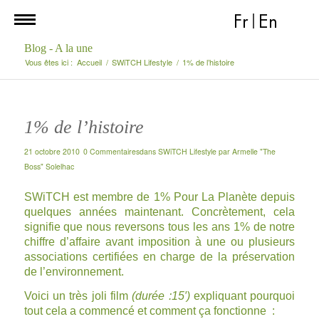
Fr
|
En
Blog - A la une
Vous êtes ici :
Accueil
/
SWiTCH Lifestyle
/
1% de l’histoire
1% de l’histoire
21 octobre 2010
0 Commentaires
dans
SWiTCH Lifestyle
par
Armelle "The
Boss" Solelhac
SWiTCH est membre de
1% Pour La Planète
depuis
quelques années maintenant. Concrètement, cela
signifie que nous reversons tous les ans 1% de notre
chiffre d’affaire avant imposition à une ou plusieurs
associations certifiées en charge de la préservation
de l’environnement.
Voici un très joli film
(durée :15′)
expliquant pourquoi
tout cela a commencé et comment ça fonctionne :