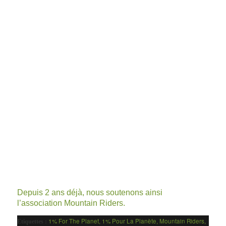
Depuis 2 ans déjà, nous soutenons ainsi
l’association
Mountain Riders
.
1% For The Planet
,
1% Pour La Planète
,
Mountain Riders
,
Etiquettes :