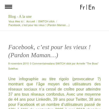
Fr
|
En
Blog - A la une
Vous êtes ici :
Accueil
/
SWiTCH stick
/
Facebook, c’est pour les vieux ! (Pardon Maman…)
Facebook, c’est pour les vieux !
(Pardon Maman…)
9 novembre 2010
0 Commentaires
dans
SWiTCH stick
par
Armelle "The Boss"
Solelhac
Une infographie au titre rigolo (provocateur ?)
montrant que l’âge moyen des utilisateurs des
réseaux sociaux n’a cessé de croître pour atteindre
37 ans tous réseaux confondus. Avec une moyenne
de 44 ans pour LinkedIn, 39 ans pour Twitter, 38 ans
pour Facebook et un nombre d’utilisateurs passé de