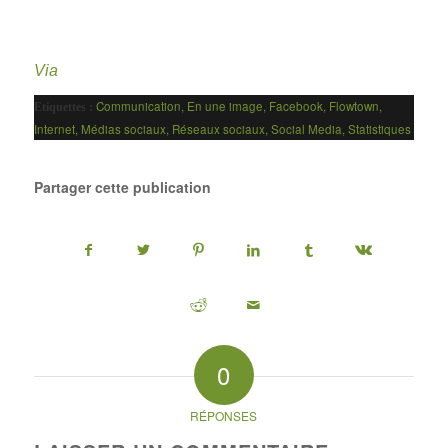
Via
Communication
,
En une image
,
Facebook
,
Flowtown
,
Etiquettes :
Internet
,
Médias sociaux
,
Réseaux sociaux
,
Social Media
,
Statistiques
Partager cette publication
0
RÉPONSES