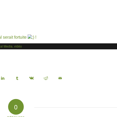
 serait fortuite
!
ial Media
,
vidéo
0