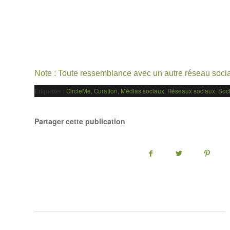
Note : Toute ressemblance avec un autre réseau social
CircleMe
,
Curation
,
Médias sociaux
,
Réseaux sociaux
,
Soc
Etiquettes :
Partager cette publication