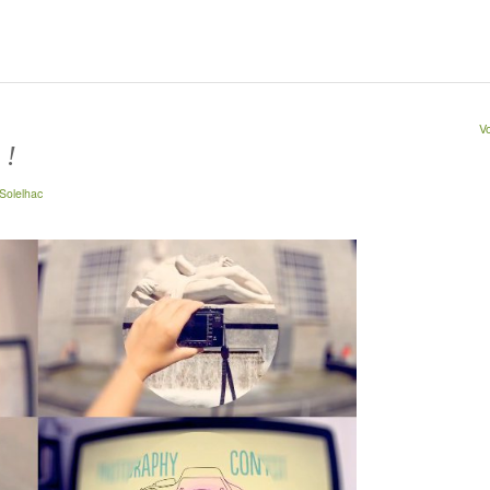
Vo
 !
Solelhac