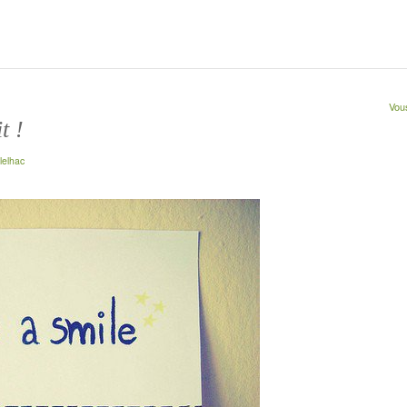
Vous
t !
lelhac