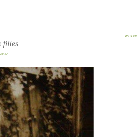
Vous ête
filles
lelhac