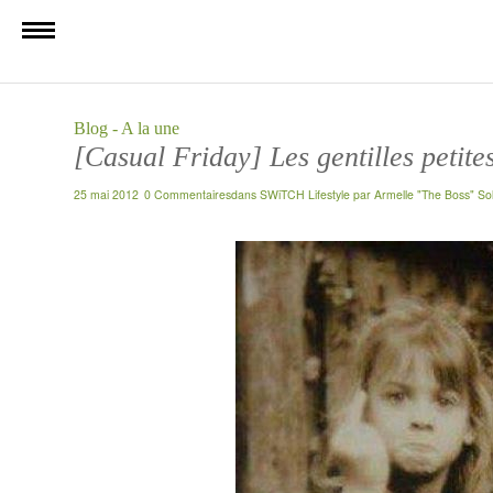
Blog - A la une
[Casual Friday] Les gentilles petites 
25 mai 2012
0 Commentaires
dans
SWiTCH Lifestyle
par
Armelle "The Boss" So