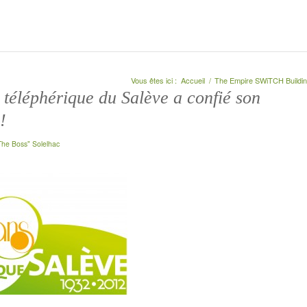
Vous êtes ici :
Accueil
/
The Empire SWiTCH Buildi
téléphérique du Salève a confié son
!
The Boss" Solelhac