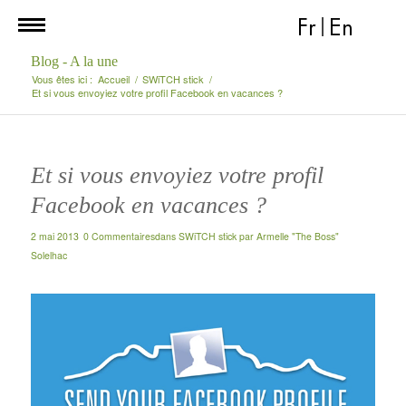
Fr
|
En
Blog - A la une
Vous êtes ici :
Accueil
/
SWiTCH stick
/
Et si vous envoyiez votre profil Facebook en vacances ?
Et si vous envoyiez votre profil
Facebook en vacances ?
2 mai 2013
0 Commentaires
dans
SWiTCH stick
par
Armelle "The Boss"
Solelhac