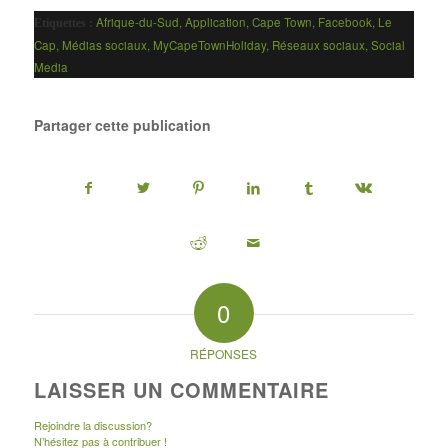
Afrique-du-Sud
,
Application
,
Cape Town
,
Facebook
,
Le
Etiquettes :
Cap
,
Médias sociaux
,
MyCapeTownHoliday
,
Réseaux sociaux
,
Social
Media
Partager cette publication
0
RÉPONSES
LAISSER UN COMMENTAIRE
Rejoindre la discussion?
N’hésitez pas à contribuer !