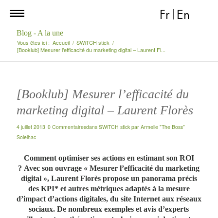
Fr
|
En
Blog - A la une
Vous êtes ici :
Accueil
/
SWiTCH stick
/
[Booklub] Mesurer l’efficacité du marketing digital – Laurent Fl...
[Booklub] Mesurer l’efficacité du
marketing digital – Laurent Florès
4 juillet 2013
0 Commentaires
dans
SWiTCH stick
par
Armelle "The Boss"
Solelhac
Comment optimiser ses actions en estimant son ROI
? Avec son ouvrage « Mesurer l’efficacité du marketing
digital », Laurent Florès propose un panorama précis
des KPI* et autres métriques adaptés à la mesure
d’impact d’actions digitales, du site Internet aux réseaux
sociaux. De nombreux exemples et avis d’experts