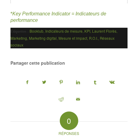
*
Key Performance Indicator = Indicateurs de
performance
Booklub
,
Indicateurs de mesure
,
KPI
,
Laurent Florès
,
Etiquettes :
Marketing
,
Marketing digital
,
Mesure et impact
,
R.O.I.
,
Réseaux
sociaux
Partager cette publication
0
RÉPONSES