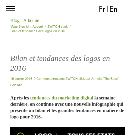
Fr
|
En
Blog - A la une
Vous êtes ici :
Accueil
/
SWiTCH stick
/
Bilan et tendances des logos en 2016
Bilan et tendances des logos en
2016
19 janvier 2016
0 Commentaires
dans
SWiTCH stick
par
Armelle "The Boss"
Solelhac
Après les
tendances du marketing digital
la semaine
dernière, on continue avec une nouvelle infographie qui
présente un bilan et les grandes tendances en matière de
logo pour 2016.