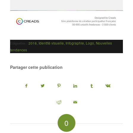
2016
,
Identité visuelle
,
Infographie
,
Logo
,
Nouvelles
Etiquettes :
tendances
Partager cette publication
0