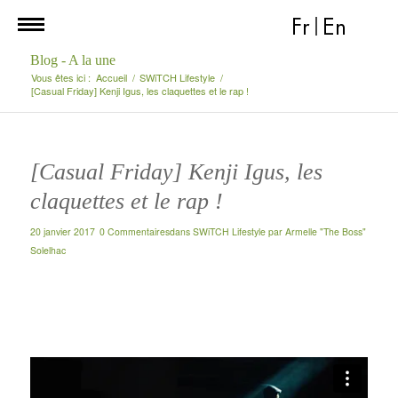
Fr
|
En
Blog - A la une
Vous êtes ici :
Accueil
/
SWiTCH Lifestyle
/
[Casual Friday] Kenji Igus, les claquettes et le rap !
[Casual Friday] Kenji Igus, les
claquettes et le rap !
20 janvier 2017
0 Commentaires
dans
SWiTCH Lifestyle
par
Armelle "The Boss"
Solelhac