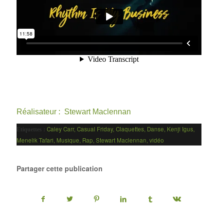
Réalisateur :
Stewart Maclennan
Caley Carr
,
Casual Friday
,
Claquettes
,
Danse
,
Kenji Igus
,
Etiquettes :
Menelik Tafari
,
Musique
,
Rap
,
Stewart Maclennan
,
vidéo
Partager cette publication