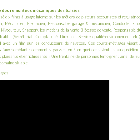
ie des remontées mécaniques des Saisies
sé dix films à usage interne sur les métiers de pisteurs-secouristes et régulatrice
tion, Mécanicien, Electricien, Responsable garage & mécanicien, Conducteurs d
 Nivoculteur, Shapper), les métiers de la vente (Hôtesse de vente, Responsable d
atifs (Secrétariat, Comptabilité, Direction, Service qualité-environnement, etc.)
l avec un film sur les conducteurs de navettes. Ces courts-métrages visent 
 faux-semblant : comment y parvient-on ? en quoi consistent-ils au quotidien 
ils plaisants et enrichissants ? Une trentaine de personnes témoignent ainsi de leu
 domaine skiable.
nages !