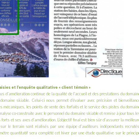
sies et l’enquête qualitative « client témoin »
s d’amélioration continue de la qualité de l’accueil et des prestations du domain
omaine skiable. Celui-ci nous permet d’évaluer avec précision et bienveillanc
ées mécaniques, les points de vente des forfaits et le service des pistes du domain
d’analyse co-construite avec le personnel du domaine skiable et remise à jour tous le
orts et ses axes d’amélioration. L’objectif final est bien sûr d’assurer la meilleur
 sur le terrain sont réalisés par une équipe d’auditeurs indépendants recrutés
re quantitatif sera complété cet hiver par une étude qualitative sur le princip