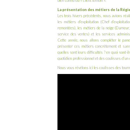
bien connu du « client témoin ».
La présentation des métiers de la Rég
Les trois hivers précédents, nous avions réali
les métiers d’exploitation (Chef d’exploita
remontées), les métiers de la neige (Dameur,
service des ventes) et les services administr
Cette année, nous allons compléter le pane
présenter ces métiers concrètement et sans
quelles sont leurs difficultés ? en quoi sont-
quotidien professionnel et des coulisses d’un
Nous vous révélons ici les coulisses des tour