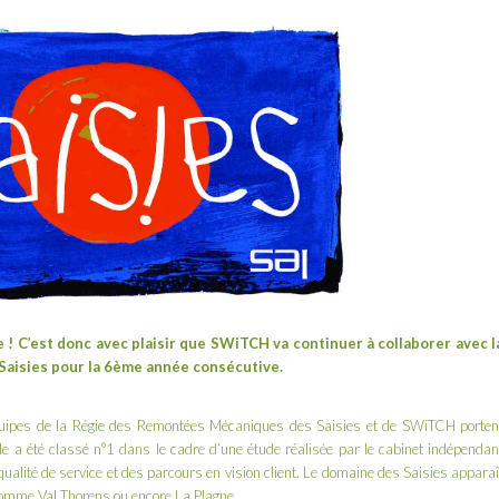
! C’est donc avec plaisir que SWiTCH va continuer à collaborer avec l
Saisies
pour la 6ème année consécutive.
 équipes de la Régie des Remontées Mécaniques des Saisies et de SWiTCH porten
able a été classé n°1 dans le cadre d’une étude réalisée par le cabinet indépendan
qualité de service et des parcours en vision client. Le domaine des Saisies apparaî
comme Val Thorens ou encore La Plagne.