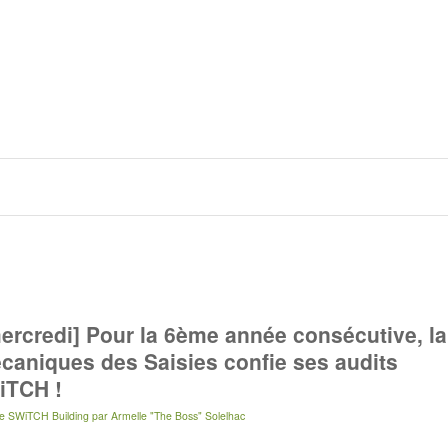
ercredi] Pour la 6ème année consécutive, la
aniques des Saisies confie ses audits
WiTCH !
e SWiTCH Building
par
Armelle "The Boss" Solelhac