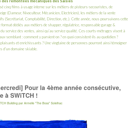
ie des remontées mécaniques des Saisies
sé cinq films à usage interne sur les métiers de pisteurs-secouristes, de
ige (Dameur, Nivoculteur, Mécanicien, Electricien), les métiers de la vente
ifs (Secrétariat, Comptabilité, Direction, etc.). Cette année, nous poursuivons cette
 format dédiés aux métiers de shapper, régulatrice, responsable garage &
 du service des ventes, ainsi qu’au service qualité. Ces courts-métrages visent à
ux-semblant : comment y parvient-on ? en quoi consistent-ils au quotidien ?
ils plaisants et enrichissants ? Une vingtaine de personnes pourront ainsi témoigner
ses d’un domaine skiable.
ercredi] Pour la 4ème année consécutive,
ce à SWiTCH !
TCH Building
par
Armelle "The Boss" Solelhac