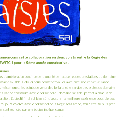
 annonçons cette collaboration en deux volets entre la Régie des
SWiTCH pour la 5ème année consécutive !
aisies
 d’amélioration continue de la qualité de l’accueil et des prestations du domaine
aine skiable. Celui-ci nous permet d’évaluer avec précision et bienveillance
es mécaniques, les points de vente des forfaits et le service des pistes du domaine
d’analyse co-construite avec le personnel du domaine skiable, permet à chacun de
ration. L’objectif final est bien sûr d’assurer la meilleure expérience possible aux
oujours co-créé avec le personnel de la Régie sera affiné, afin d’être au plus prêt
rain sont réalisés par une équipe indépendante.