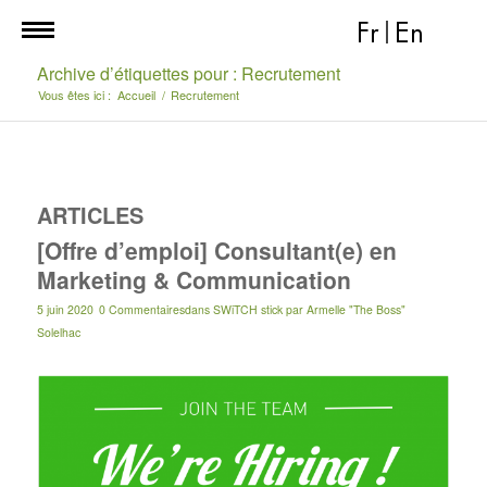
Fr
|
En
Archive d’étiquettes pour : Recrutement
Vous êtes ici :
Accueil
/
Recrutement
ARTICLES
[Offre d’emploi] Consultant(e) en
Marketing & Communication
5 juin 2020
0 Commentaires
dans
SWiTCH stick
par
Armelle "The Boss"
Solelhac