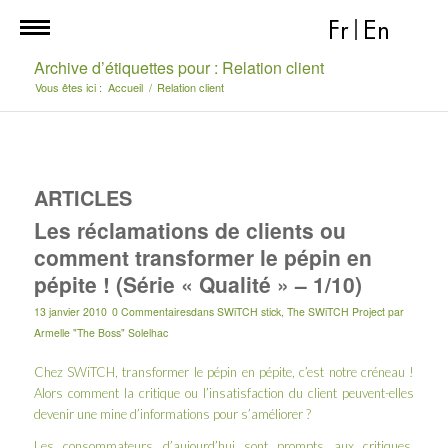
Fr
|
En
Archive d’étiquettes pour : Relation client
Vous êtes ici :
Accueil
/
Relation client
ARTICLES
Les réclamations de clients ou
comment transformer le pépin en
pépite ! (Série « Qualité » – 1/10)
13 janvier 2010
0 Commentaires
dans
SWiTCH stick
,
The SWiTCH Project
par
Armelle "The Boss" Solelhac
Chez
SWiTCH
, transformer le pépin en pépite, c’est notre créneau !
Alors comment la critique ou l’insatisfaction du client peuvent-elles
devenir une mine d’informations pour s’améliorer ?
Les consommateurs d’aujourd’hui sont prompts aux critiques,