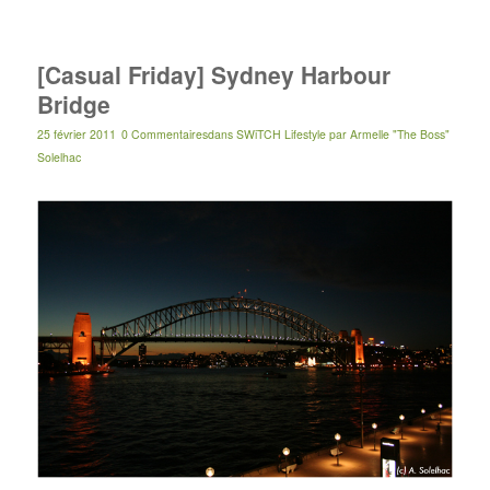
[Casual Friday] Sydney Harbour
Bridge
25 février 2011
0 Commentaires
dans
SWiTCH Lifestyle
par
Armelle "The Boss"
Solelhac