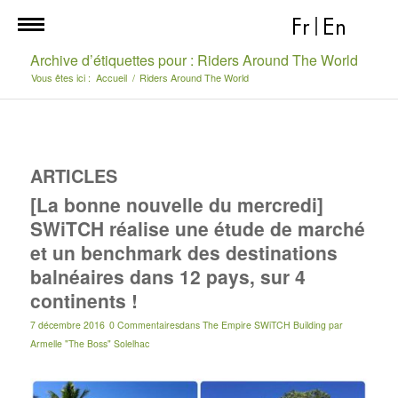
Fr
|
En
Archive d’étiquettes pour : Riders Around The World
Vous êtes ici :
Accueil
/
Riders Around The World
ARTICLES
[La bonne nouvelle du mercredi]
SWiTCH réalise une étude de marché
et un benchmark des destinations
balnéaires dans 12 pays, sur 4
continents !
7 décembre 2016
0 Commentaires
dans
The Empire SWiTCH Building
par
Armelle "The Boss" Solelhac