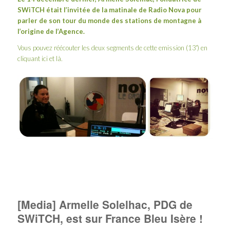
SWiTCH était l’invitée de la matinale de
Radio Nova
pour
parler de son tour du monde des stations de montagne à
l’origine de l’Agence.
Vous pouvez réécouter les deux segments de cette emission (13′) en
cliquant
ici
et
là
.
[Media] Armelle Solelhac, PDG de
SWiTCH, est sur France Bleu Isère !