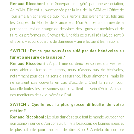
Renaud Riccoboni :
Le Snowpark est géré par une association,
Anim’Alp. Elle est subventionnée par la Mairie, la SATA et l’Office de
Tourisme. En échange de quoi nous gérons des évènements, tels que
les Coupes du Monde, de France, etc. Mon équipe, constituée de 5
personnes, est en charge de dessiner des lignes de modules et de
faire les préformes du Snowpark. Une fois ce travail réalisé, ce sont 3
shapers – et conducteurs de dameuse – qui effectuent les finitions.
SWiTCH : Est-ce que vous êtes aidé par des bénévoles au
fur et à mesure de la saison ?
Renaud Riccoboni :
À part une ou deux personnes qui viennent
nous aider de temps en temps, nous n’avons pas de bénévoles,
notamment pour des raisons d’assurance. Nous aimerions, mais ils
ne seraient pas couverts en cas d’accident. C’est la raison pour
laquelle toutes les personnes qui travaillent au sein d’Anim’Alp sont
des moniteurs de ski diplômés d’État.
SWiTCH : Quelle est la plus grosse difficulté de votre
métier ?
Renaud Riccoboni :
Le plus dur c’est que tout le monde veut donner
son opinion sur ce qu’on construit. Il y a beaucoup de bonnes idées et
le plus difficile pour moi est de dire Stop ! Au-delà du nombre