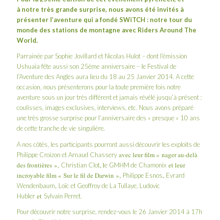
à notre très grande surprise, nous avons été invités à
présenter l’aventure qui a fondé SWiTCH : notre tour du
monde des stations de montagne avec
Riders Around The
World
.
Parrainée par Sophie Jovillard et Nicolas Hulot – dont l’émission
Ushuaïa fête aussi son 25ème anniversaire – le
Festival de
l’Aventure des Angles
aura lieu du 18 au 25 Janvier 2014. A cette
occasion, nous présenterons pour la toute première fois notre
aventure sous un jour très différent et jamais révélé jusqu’à présent :
coulisses, images exclusives, interviews, etc. Nous avons préparé
une très grosse surprise pour l’anniversaire des « presque » 10 ans
de cette tranche de vie singulière.
A nos côtés, les participants pourront aussi découvrir les exploits de
avec leur film « nager au-delà
Philippe Croizon et Arnaud Chassery
des frontières »,
, l
et leur
Christian Clot
e GMHM de Chamonix
incroyable film « Sur le fil de Darwin »,
,
Philippe Esnos
Evrard
,
Wendenbaum
Loïc et Geoffroy de La Tullaye, Ludovic
et
Hubler
Sylvain Perret.
Pour découvrir notre surprise, rendez-vous le 26 Janvier 2014 à 17h