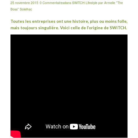
25 novembre 2015
0 Commentaires
dans
SWiTCH Lifestyle
par
Armelle "The
Boss" Solelhac
Toutes les entreprises ont une histoire, plus ou moins folle,
mais toujours singulière. Voici celle de l’origine de SWiTCH.