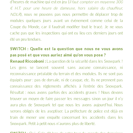
d’heures de machine qui est en jeu (
il faut compter en moyenne 300
€ H.T. pour une heure de dameuse, hors salaire du chauffeur,
NDLR
), nous ne pouvons pas nous permettre de déplacer trop de
modules quelques jours avant un évènement comme celui de la
Coupe du Monde, car il faudrait modifier tout le tracé. Je ne vous
cache pas que les inspections qui ont eu lieu ces derniers jours ont
été un peu tendues.
SWiTCH : Quelle est la question que nous ne vous avons
pas posé et que vous auriez aimé qu’on vous pose ?
Renaud Riccoboni :
La question de la sécurité dans les Snowpark !
Les gens se lancent souvent sans aucune connaissance, ni
reconnaissance préalable du terrain et des modules. Ils ne sont pas
équipés pour : pas de dorsale, ni de casque, etc. Ils ne prennent pas
connaissance des règlements affichés à l’entrée des Snowpark.
Résultat : nous avons parfois des accidents graves ! Nous devons
trouver un moyen de faire passer les messages sinon un jour il n’y
aura plus de Snowpark tel que nous les avons aujourd’hui. Nous
serons obligés de les aseptiser. La préfecture de police est déjà en
train de mener une enquête concernant les accidents dans les
Snowpark. Petit à petit nous n’aurons plus de liberté.