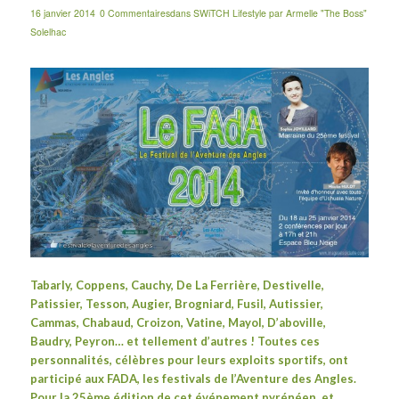
16 janvier 2014
0 Commentaires
dans
SWiTCH Lifestyle
par
Armelle "The Boss"
Solelhac
Tabarly, Coppens, Cauchy, De La Ferrière, Destivelle,
Patissier, Tesson, Augier, Brogniard, Fusil, Autissier,
Cammas, Chabaud, Croizon, Vatine, Mayol, D’aboville,
Baudry, Peyron… et tellement d’autres ! Toutes ces
personnalités, célèbres pour leurs exploits sportifs, ont
participé aux FADA, les festivals de l’Aventure des Angles.
Pour la 25ème édition de cet événement pyrénéen, et