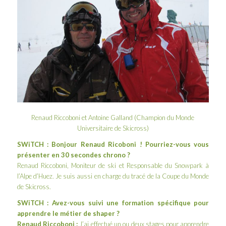
Renaud Riccoboni et Antoine Galland (Champion du Monde
Universitaire de Skicross)
SWiTCH : Bonjour Renaud Ricoboni ! Pourriez-vous vous
présenter en 30 secondes chrono ?
Renaud Riccoboni, Moniteur de ski et Responsable du Snowpark à
l’Alpe d’Huez. Je suis aussi en charge du tracé de la Coupe du Monde
de Skicross.
SWiTCH : Avez-vous suivi une formation spécifique pour
apprendre le métier de shaper ?
Renaud Riccoboni :
J’ai effectué un ou deux stages pour apprendre