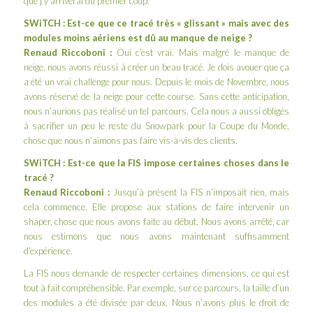
que j’y arriverai du premier coup.
SWiTCH : Est-ce que ce tracé très « glissant » mais avec des
modules moins aériens est dû au manque de neige ?
Renaud Riccoboni :
Oui c’est vrai. Mais malgré le manque de
neige, nous avons réussi à créer un beau tracé. Je dois avouer que ça
a été un vrai challenge pour nous. Depuis le mois de Novembre, nous
avons réservé de la neige pour cette course. Sans cette anticipation,
nous n’aurions pas réalisé un tel parcours. Cela nous a aussi obligés
à sacrifier un peu le reste du Snowpark pour la Coupe du Monde,
chose que nous n’aimons pas faire vis-à-vis des clients.
SWiTCH : Est-ce que la FIS impose certaines choses dans le
tracé ?
Renaud Riccoboni :
Jusqu’à présent la FIS n’imposait rien, mais
cela commence. Elle propose aux stations de faire intervenir un
shaper, chose que nous avons faite au début. Nous avons arrêté, car
nous estimons que nous avons maintenant suffisamment
d’expérience.
La FIS nous demande de respecter certaines dimensions, ce qui est
tout à fait compréhensible. Par exemple, sur ce parcours, la taille d’un
des modules a été divisée par deux. Nous n’avons plus le droit de