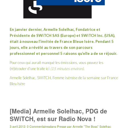
En janvier dernier, Armelle Solelhac, Fondatrice et
Présidente de SWiTCH SAS (Europe) et SWiTCH Inc. (USA),
était
à nouveau
l’invitée de France Bleue Isère. Pendant 5
jours, elle a révélé au travers de son parcours
professionnel et personnel 5 raisons qu’elle a de se réjouir.
Pour ceux qui aurait manqué les émissions, vous pouvez les
(ré)écouter d’une traite ici
(15 minutes environ)
.
Armelle Solelhac, SWiTCH, Femme iséroise de la semaine sur France
Bleu Isère
[Media] Armelle Solelhac, PDG de
SWiTCH, est sur Radio Nova !
3 avril 2013
0 Commentaires
dans
Presse
par
Armelle "The Boss" Solelhac