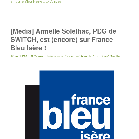
en salle Bleu Neige aux Angles.
[Media] Armelle Solelhac, PDG de
SWiTCH, est (encore) sur France
Bleu Isère !
10 avril 2013
0 Commentaires
dans
Presse
par
Armelle "The Boss" Solelhac