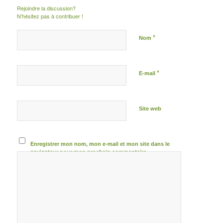
Rejoindre la discussion?
N’hésitez pas à contribuer !
*
Nom
*
E-mail
Site web
Enregistrer mon nom, mon e-mail et mon site dans le
navigateur pour mon prochain commentaire.