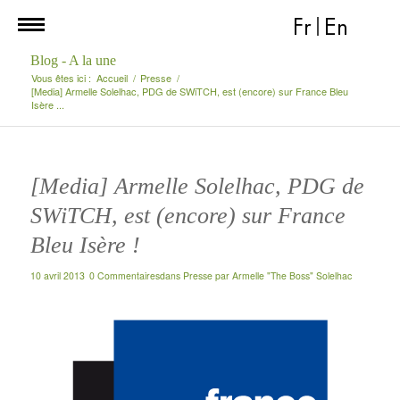
Fr
|
En
Blog - A la une
Vous êtes ici :
Accueil
/
Presse
/
[Media] Armelle Solelhac, PDG de SWiTCH, est (encore) sur France Bleu
Isère ...
[Media] Armelle Solelhac, PDG de
SWiTCH, est (encore) sur France
Bleu Isère !
10 avril 2013
0 Commentaires
dans
Presse
par
Armelle "The Boss" Solelhac