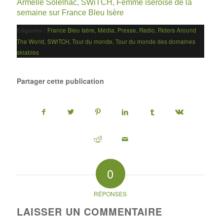
Armelle Solelhac, SWiTCH, Femme iséroise de la
semaine sur France Bleu Isère
France Bleu Isère
,
Média
,
Presse
,
Radio
,
Riders Around
Etiquettes :
The World
,
SWiTCH
,
Tour du monde
,
Tour du monde des domaines
skiables
Partager cette publication
0
RÉPONSES
LAISSER UN COMMENTAIRE