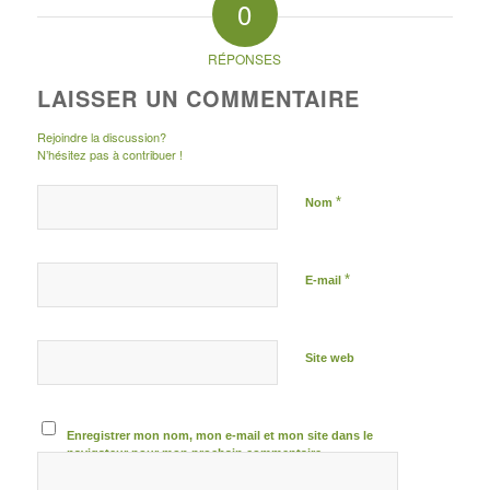
0
RÉPONSES
LAISSER UN COMMENTAIRE
Rejoindre la discussion?
N’hésitez pas à contribuer !
*
Nom
*
E-mail
Site web
Enregistrer mon nom, mon e-mail et mon site dans le
navigateur pour mon prochain commentaire.