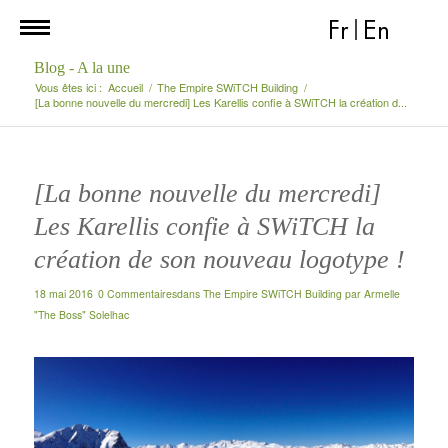
Fr
|
En
Blog - A la une
Vous êtes ici :
Accueil
/
The Empire SWiTCH Building
/
[La bonne nouvelle du mercredi] Les Karellis confie à SWiTCH la création d...
[La bonne nouvelle du mercredi]
Les Karellis confie à SWiTCH la
création de son nouveau logotype !
18 mai 2016
0 Commentaires
dans
The Empire SWiTCH Building
par
Armelle
"The Boss" Solelhac