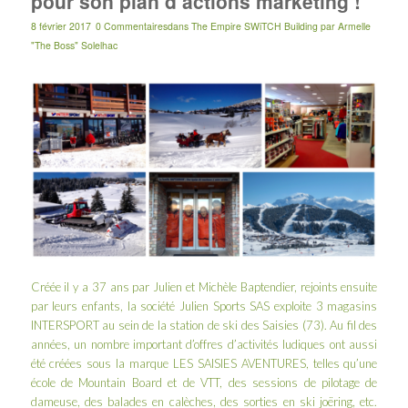
pour son plan d’actions marketing !
8 février 2017
0 Commentaires
dans
The Empire SWiTCH Building
par
Armelle
"The Boss" Solelhac
Créée il y a 37 ans par Julien et Michèle Baptendier, rejoints ensuite
par leurs enfants, la société Julien Sports SAS exploite 3 magasins
INTERSPORT au sein de la station de ski des Saisies (73). Au fil des
années, un nombre important d’offres d’activités ludiques ont aussi
été créées sous la marque LES SAISIES AVENTURES, telles qu’une
école de Mountain Board et de VTT, des sessions de pilotage de
dameuse, des balades en calèches, des sorties en ski joëring, etc.