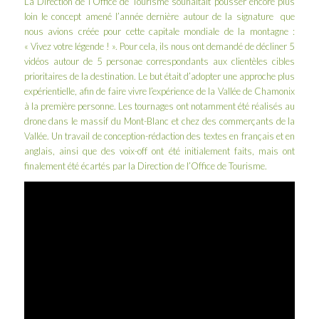
La Direction de l’Office de Tourisme souhaitait pousser encore plus
loin le concept amené l’année dernière autour de la signature que
nous avions créée pour cette capitale mondiale de la montagne :
« Vivez votre légende ! ». Pour cela, ils nous ont demandé de décliner 5
vidéos autour de 5 personae correspondants aux clientèles cibles
prioritaires de la destination. Le but était d’adopter une approche plus
expérientielle, afin de faire vivre l’expérience de la Vallée de Chamonix
à la première personne. Les tournages ont notamment été réalisés au
drone dans le massif du Mont-Blanc et chez des commerçants de la
Vallée. Un travail de conception-rédaction des textes en français et en
anglais, ainsi que des voix-off ont été initialement faits, mais ont
finalement été écartés par la Direction de l’Office de Tourisme.