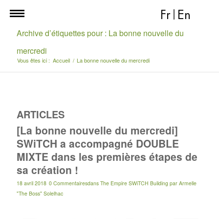
Fr
|
En
Archive d’étiquettes pour : La bonne nouvelle du
mercredi
Vous êtes ici :
Accueil
/
La bonne nouvelle du mercredi
ARTICLES
[La bonne nouvelle du mercredi]
SWiTCH a accompagné DOUBLE
MIXTE dans les premières étapes de
sa création !
18 avril 2018
0 Commentaires
dans
The Empire SWiTCH Building
par
Armelle
"The Boss" Solelhac