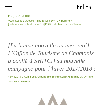
Fr
|
En
Blog - A la une
Vous êtes ici :
Accueil
/
The Empire SWiTCH Building
/
[La bonne nouvelle du mercredi] L’Office de Tourisme de Chamonix...
[La bonne nouvelle du mercredi]
L’Office de Tourisme de Chamonix
a confié à SWiTCH sa nouvelle
campagne pour l’hiver 2017/2018 !
4 avril 2018
0 Commentaires
dans
The Empire SWiTCH Building
par
Armelle
"The Boss" Solelhac