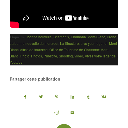
bonne nouvelle
,
Chamonix
,
Chamonix Mont-Blanc
,
Drone
,
Etiquettes :
La bonne nouvelle du mercredi
,
La Structure
,
Live your legend!
,
Mont
Blanc
,
office de tourisme
,
Office de Tourisme de Chamonix Mont-
Blanc
,
Photo
,
Photos
,
Publicité
,
Shooting
,
vidéo
,
Vivez votre légende !
,
Youtube
Partager cette publication