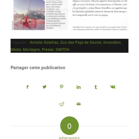
Armelle Solelhac
,
Eco des Pays de Savoie
,
Innovation
,
Etiquettes :
Média
,
Montagne
,
Presse
,
SWiTCH
Partager cette publication
0
RÉPONSES