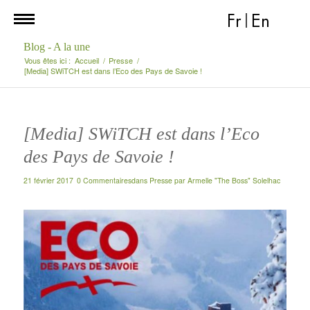
Fr
|
En
Blog - A la une
Vous êtes ici :
Accueil
/
Presse
/
[Media] SWiTCH est dans l’Eco des Pays de Savoie !
[Media] SWiTCH est dans l’Eco
des Pays de Savoie !
21 février 2017
0 Commentaires
dans
Presse
par
Armelle "The Boss" Solelhac